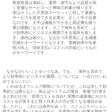
新規投資は凍結し、運用・保守もより品質が高
く安価なサービスへと興味の対象が移ります。
実はそうした不景気マーケットに対して適価な
サービスを提供できる企業が、正しく中小企業
なのです。大手は価格が下がると固定費を賄う
事が困難になります。そこで海外も含めて、よ
り効率的にビジネスが展開できる場所を探しま
す。国内は縮小し、なおかつ不景気による減価
圧縮がキーワードとなります。業務効率や生産
性の向上、現状支払いコストの圧縮というもの
がキーワードです。
なかなかいいことをいうなあ。でも、「海外も含めて、
より効率的にビジネスが展開」については、一点だけいわ
せてもらいたい。
いわゆるオフショア開発についてだが。これは決して効
率的とは限らない。例えばベトナムの場合、単価で計算す
ると約1/5だが、管理コストを含めた実際の成果物にかけた
コストを計算すると我々日本人の方が安くなる場合があ
る。ただし、これには条件があって、コミュニケーション
能力を含む高いスキルがあり、生産性の高い仕事を期待で