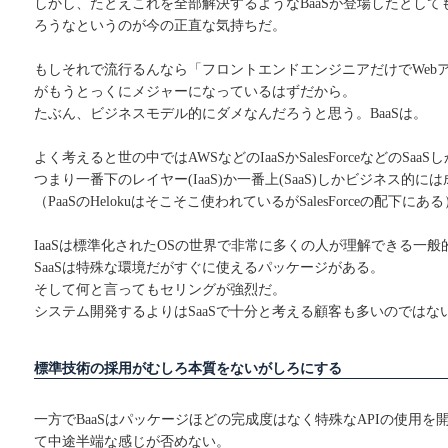
しかし、たとえこれを全部解決するようなBaaSが登場したとし
ろうなというのが今の正直な気持ちだ。
もしそれで流行るんなら「フロントエンドエンジニアだけでWebア
がもうとっくにメジャーになっているはずだから。
たぶん、ビジネスモデル的にダメなんだろうと思う。BaaSは。
よく考えると世の中ではAWSなどのIaaSかSalesForceなどのSa
つまり一番下のレイヤー(IaaS)か一番上(SaaS)しかビジネス的
（PaaSのHelokuはそこそこ使われているがSalesForceの配下にある
IaaSは標準化されたOSの世界で非常に多くの人が理解できる一
SaaSは特殊な環境だがすぐに使えるパッケージがある。
そして何と言ってもセリングが強烈だ。
システム開発するよりはSaaSで十分と考える顧客も多いのではな
標準技術の採用がむしろ本質をないがしろにする
一方でBaaSはパッケージほどの完成度はなく特殊なAPIの使用
て中途半端な感じが否めない。