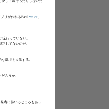
ても決して流行ったりしないだ
プリが作れるBaaS
vte.cx
」
aSしか流行っていない。
には成功してないのだ。
）
般的な環境を提供する。
いだろうか。
を開発者に強いるところもあっ