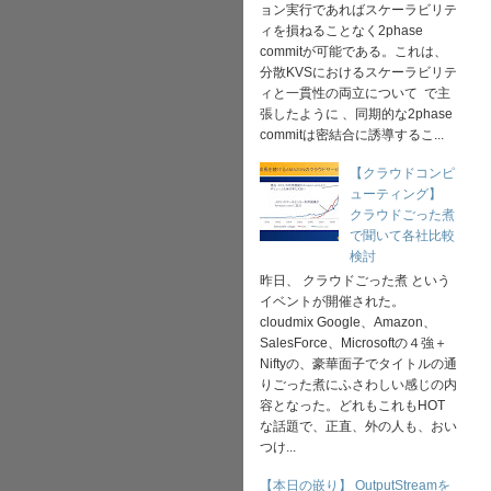
ョン実行であればスケーラビリテ
ィを損ねることなく2phase
commitが可能である。これは、
分散KVSにおけるスケーラビリテ
ィと一貫性の両立について で主
張したように 、同期的な2phase
commitは密結合に誘導するこ...
【クラウドコンピ
ューティング】
クラウドごった煮
で聞いて各社比較
検討
昨日、 クラウドごった煮 という
イベントが開催された。
cloudmix Google、Amazon、
SalesForce、Microsoftの４強＋
Niftyの、豪華面子でタイトルの通
りごった煮にふさわしい感じの内
容となった。どれもこれもHOT
な話題で、正直、外の人も、おい
つけ...
【本日の嵌り】 OutputStreamを