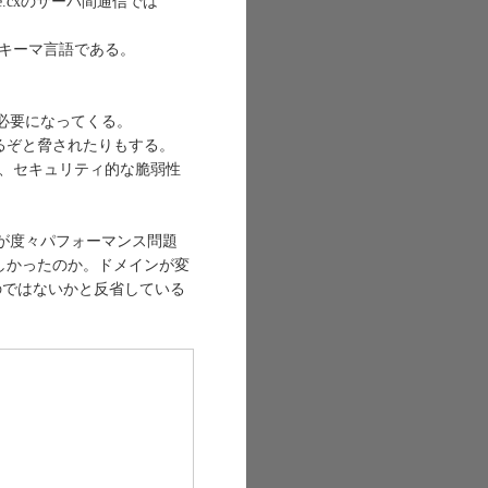
te.cxのサーバ間通信では
えるスキーマ言語である。
。
証が必要になってくる。
るぞと脅されたりもする。
、セキュリティ的な脆弱性
。
テムが度々パフォーマンス問題
しかったのか。ドメインが変
のではないかと反省している