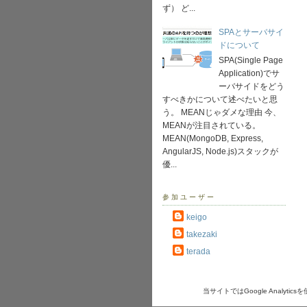
ず） ど...
SPAとサーバサイ
ドについて
SPA(Single Page
Application)でサ
ーバサイドをどう
すべきかについて述べたいと思
う。 MEANじゃダメな理由 今、
MEANが注目されている。
MEAN(MongoDB, Express,
AngularJS, Node.js)スタックが
優...
参加ユーザー
keigo
takezaki
terada
当サイトではGoogle Anal