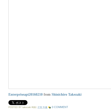
Enterpriseapi20160210
from
Shinichiro Takezaki
0 COMMENT
POSTED BY
takezaki
時刻:
2:52 午後