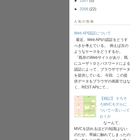
►
2007
(5)
►
2006
(22)
人気の投稿
Web API認証について
最近、Web APIの認証をどうす
べきか考えている。 例えば次の
ようなケースをどうするか。
「既存のWebサイトがあり、既
にユーザＩＤとパスワードによる
認証によって、ブラウザでデータ
を提供している。 今回、この提
供データをブラウザの画面ではな
く、REST APIにて...
【雑記】 そろそ
ろMVCモデルに
ついて一言いって
おくか
なーんて、
MVCを語れるほどの知識はない
のだが、琴線に触れてしまったの