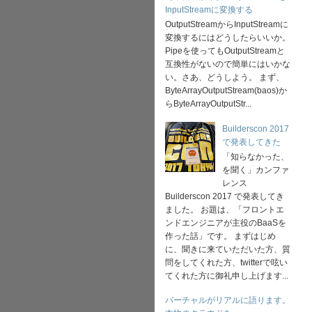
InputStreamに変換する
OutputStreamからInputStreamに
変換するにはどうしたらいいか。
Pipeを使ってもOutputStreamと
互換性がないので簡単にはいかな
い。さあ、どうしよう。 まず、
ByteArrayOutputStream(baos)か
らByteArrayOutputStr...
Builderscon 2017
で発表してきた
「知らなかった、
を聞く」カンファ
レンス
Builderscon 2017 で発表してき
ました。 お題は、「フロントエ
ンドエンジニアが主役のBaaSを
作った話」です。 まずはじめ
に、聞きに来ていただいた方、質
問をしてくれた方、twitterで呟い
てくれた方に御礼申し上げます...
バーチャルがリアルに語ります。