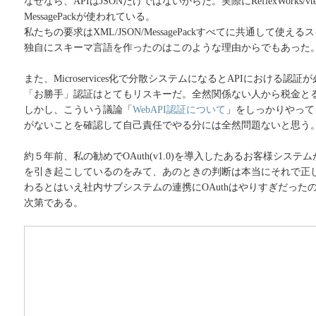
なぜなら、APIはJSONだけではないからだ。実際にReflexWorks/v
MessagePackが使われている。
私たちの要求はXML/JSON/MessagePackすべてに共通して使
独自にスキーマ言語を作ったのはこのような理由からでもあった
また、Microservices化で分散システムになるとAPIにおける認
「お勝手」認証はとてもリスキーだ。全然関係ない人から税金と
しかし、こういう議論「
WebAPI認証について
」をしっかりやって
がないことを確認して自己責任でやる分には全然問題ないと思う
約５年前、私の勧めでOAuth(v1.0)を導入したあるお客様シス
を引き起こしているのをみて、あのときの判断は本当にそれで正
わるとはいえ社内サブシステムの連携にOAuthはやりすぎだった
次第である。