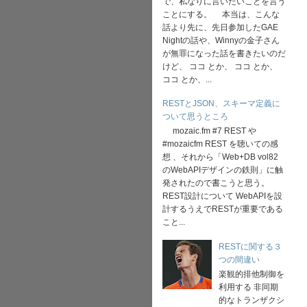
で、私なりに言いたいことを言う
ことにする。 本当は、こんな
話より先に、先日参加したGAE
Nightの話や、Winnyの金子さん
が無罪になった話を書きたいのだ
けど、 ココ とか、 ココ とか、
ココ とか、...
RESTとJSON、スキーマ定義に
ついて思うところ
mozaic.fm #7 REST や
#mozaicfm REST を聴いての感
想 、それから「Web+DB vol82
のWebAPIデザインの鉄則」に触
発されたので書こうと思う。
REST設計について WebAPIを設
計するうえでRESTが重要である
こと...
RESTに関する３
つの間違い
楽観的排他制御を
利用する 非同期
的なトランザクシ