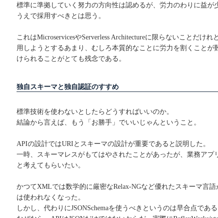
標準に準拠していく努力の方向性は認めるが、労力のわりに益が
うえで採用すべきとは思う。
これはMicroservicesやServerless Architectureに限らな
用しようとするあまり、むしろ本質的なことに労力を割くことが
けられることがとても残念である。
独自スキーマと独自認証のすすめ
標準技術を使わないとしたらどうすればいいのか。
結論から言えば、もう「お勝手」でいいじゃんということ。
APIの設計ではURIとスキーマの設計が重要であると説明した。
一時、スキーマレスがもてはやされたことがあったが、業務アプ
と考えてもらいたい。
かつてXMLでは数学的に厳密なRelax-NGなど優れたスキーマ言語
は使われなくなった。
しかし、代わりにJSONSchemaを使うべきというのは早合点であ