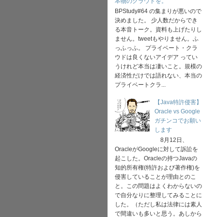
本物のクラウドを。
BPStudy#64 の集まりが悪いので
決めました。 少人数だからでき
る本音トーク。資料も上げたりし
ません。tweetもやりません。ふ
っふっふ。 プライベート・クラ
ウドは良くないアイデア ってい
うけれど本当は凄いこと。規模の
経済性だけでは語れない、本当の
プライベートクラ...
【Java特許侵害】
Oracle vs Google
ガチンコでお願い
します
8月12日、
OracleがGoogleに対して訴訟を
起こした。Oracleの持つJavaの
知的所有権(特許および著作権)を
侵害していることが理由とのこ
と。この問題はよくわからないの
で自分なりに整理してみることに
した。（ただし私は法律には素人
で間違いも多いと思う。あしから