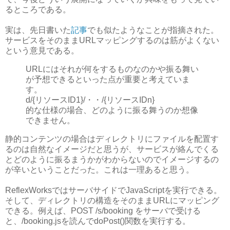
るところである。
実は、先日書いた
記事
でも似たようなことが指摘された。
サービスをそのままURLマッピングするのは筋がよくない
という意見である。
URLにはそれが何をするものなのかや振る舞い
が予想できるといった点が重要と考えていま
す。
d/{リソースID1}/・・/{リソースIDn}
的な仕様の場合、どのように振る舞うのか想像
できません。
静的コンテンツの場合はディレクトリにファイルを配置す
るのは自然なイメージだと思うが、サービスが絡んでくる
とどのように振るまうかがわからないのでイメージするの
が辛いということだった。これは一理あると思う。
ReflexWorksではサーバサイドでJavaScriptを実行できる。
そして、ディレクトリの構造をそのままURLにマッピング
できる。例えば、POST /s/booking をサーバで受ける
と、/booking.jsを読んでdoPost()関数を実行する。