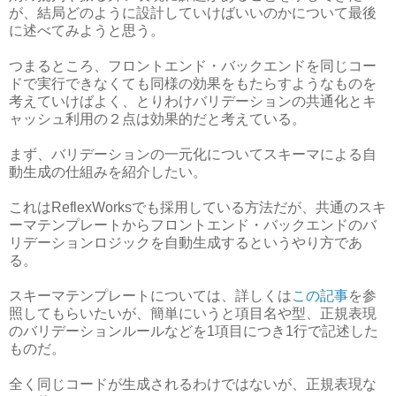
が、結局どのように設計していけばいいのかについて最後
に述べてみようと思う。
つまるところ、フロントエンド・バックエンドを同じコー
ドで実行できなくても同様の効果をもたらすようなものを
考えていけばよく、とりわけバリデーションの共通化とキ
ャッシュ利用の２点は効果的だと考えている。
まず、バリデーションの一元化についてスキーマによる自
動生成の仕組みを紹介したい。
これはReflexWorksでも採用している方法だが、共通のスキ
ーマテンプレートからフロントエンド・バックエンドのバ
リデーションロジックを自動生成するというやり方であ
る。
スキーマテンプレートについては、詳しくは
この記事
を参
照してもらいたいが、簡単にいうと項目名や型、正規表現
のバリデーションルールなどを1項目につき1行で記述した
ものだ。
全く同じコードが生成されるわけではないが、正規表現な