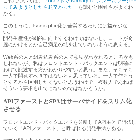
これについては、「
node.jsで Isomorphic フレームワーク作
ってみようとしたら超辛かった
」を読むと困難さがよくわ
かる。
このように、Isomorphic化は苦労するわりには益が少な
い。
開発生産性が劇的に向上するわけではないし、コードが奇
麗にかけるとか自己満足の域を出ていないように思える。
Web系の人と組み込み系の人で意見がわかれるところかも
しれないが、私はフロントエンド・バックエンドは明確に
わけて記述する方がわかりやすいと思う。また、そもそも
一人で開発すべきではないとも思っている。一人で作ろう
とするから区別したくないと思うわけで、複数人であれば
そういう要求も出てこないのではなかろうか。
APIファーストとSPAはサーバサイドをスリム化
させる
フロントエンド・バックエンドを分離してAPI主体で開発し
ていく「APIファースト」と呼ばれる開発手法がある。