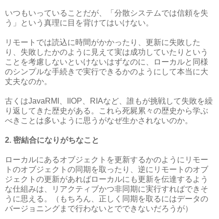
いつもいっていることだが、「分散システムでは信頼を失
う」という真理に目を背けてはいけない。
リモートでは読込に時間がかかったり、更新に失敗した
り、失敗したかのように見えて実は成功していたりという
ことを考慮しないといけないはずなのに、ローカルと同様
のシンプルな手続きで実行できるかのようにして本当に大
丈夫なのか。
古くはJavaRMI、IIOP、RIAなど、誰もが挑戦して失敗を繰
り返してきた歴史がある。これら死屍累々の歴史から学ぶ
べきことは多いように思うがなぜ生かされないのか。
2. 密結合になりがちなこと
ローカルにあるオブジェクトを更新するかのようにリモー
トのオブジェクトの同期を取ったり、逆にリモートのオブ
ジェクトの更新があればローカルにも更新を伝達するよう
な仕組みは、リアクティブかつ非同期に実行すればできそ
うに思える。（もちろん、正しく同期を取るにはデータの
バージョニングまで行わないとでできないだろうが）