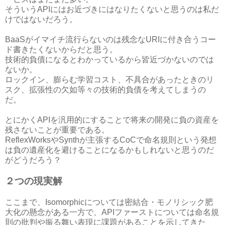
そういうAPIにはお近づきにはなりたくないと思うのは私だ
けではないだろう。
BaaSがイマイチ流行らないのは残念なURIに付き合うコー
ド書きたくないからだと思う。
技術的負債になるとわかっているから皆近づかないのでは
ないか。
ロックイン、膨らむ学習コスト、不具合があったときのリ
スク、拡張性の欠如等々の技術的負債を考えてしまうの
だ。
とにかくAPIを汎用的にすることで将来の開発に負の資産を
残さないことが重要である。
ReflexWorksやSynthが主張するCoCで命名規則という発想
は負の遺産化を避けることになるかもしれないと思うのだ
がどうだろう？
２つの現実解
ここまで、Isomorphicについては密結合・モノリシック肥
大化の懸念がある一方で、APIファーストについては命名規
則の批判や振る舞い表現に課題があることを示してきた