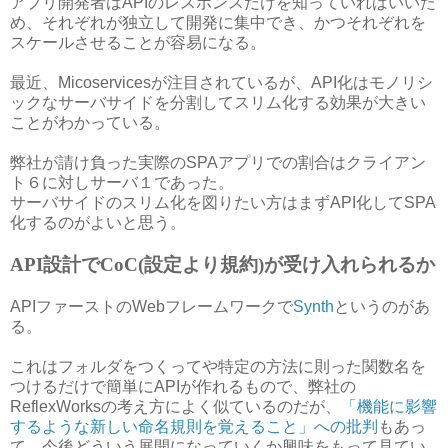
アプリ開発者はAPIのレスポンスだけを知っていればいいた
め、それぞれが独立して開発に集中でき、かつそれぞれを
スケールさせることが容易になる。
最近、Micoservicesが注目されているが、API化はモノリシ
ックなサーバサイドを分割してスリム化する効果が大きい
ことがわかっている。
弊社が請け負った実際のSPAアプリでの割合はクライアン
ト６に対しサーバ１であった。
サーバサイドのスリム化を図りたい方はまずAPI化してSPA
化するのがよいと思う。
API設計でCoC(設定より規約)が受け入れられるか
APIファーストのWebフレームワークで
Synth
というのがあ
る。
これはフォルダをつくってや特定の方法に則った関数名を
つけるだけで簡単にAPIが作れるもので、弊社の
ReflexWorksの考え方によく似ているのだが、
「機能に影響
するような新しい命名規則を覚えること」への批判
もあっ
て、今後どういう展開になっていくか興味をもって見てい