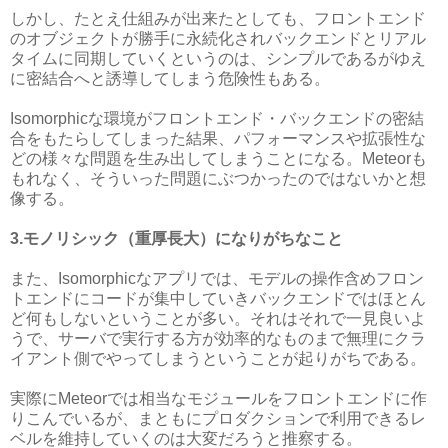
しかし、たとえ仕組みが出来たとしても、フロントエンド
のオブジェクトが勝手に永続化されバックエンドとリアル
タイムに同期していくというのは、シンプルであるがゆえ
に密結合へと誘導してしまう危険性もある。
Isomorphicな環境がフロントエンド・バックエンドの密結
合をもたらしてしまった結果、パフォーマンスや拡張性な
どの様々な問題を生み出してしまうことになる。Meteorも
もれなく、そういった問題にぶつかったのではないかと想
像する。
3.モノリシック（重厚長大）になりがちなこと
また、Isomorphicなアプリでは、モデルの操作含めフロン
トエンドにコードが集中していきバックエンドではほとん
ど何もしないということが多い。それはそれで一見良いよ
うで、サーバで実行する方が効率的なものまで無理にクラ
イアント側でやってしまうということが起りがちである。
実際にMeteorでは相当なモジュールをフロントエンドに作
りこんでいるが、まともにプロダクションで利用できるレ
ベルを維持していくのは大変だろうと推察する。