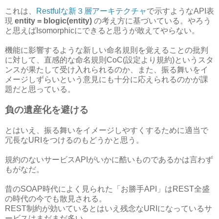
これは、
Restfulな新３層アーキテクチャ
で示すようなAPI表
現
entity = blogic(entity)
の考え方に基づいている。やろう
と思えばIsomorphicにできると思うが敢えてやらない。
機能に影響するような新しい命名規則を覚えることの批判
に対して、直感的な命名規則CoC(設定より規約)というスタ
ンスが果たして受け入れられるのか、また、振る舞いをイ
メージしずらいという意見にも十分に応えられるのかが課
題だと思っている。
負の遺産化を避ける
とはいえ、振る舞いをイメージしやすくするために適当で
冗長なURIをつけるのもどうかと思う。
規約のないサービスAPIがいかに酷いものであるかは言わず
もがなだ。
昔のSOAP時代によく見られた「お勝手API」はREST全盛
の時代の今でも散見される。
REST制約が効いているとはいえ残念なURIになっているサ
ービスはまだまだ多い。