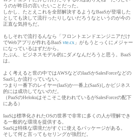
うのが昨日の言いたいことだった。
しかし、たとえこれを全部解決するようなBaaSが登場した
としても決して流行ったりしないだろうなというのが今の
正直な気持ちだ。
もしそれで流行るんなら「フロントエンドエンジニアだけ
でWebアプリが作れるBaaS
vte.cx
」がもうとっくにメジャー
になっているはずだから。
たぶん、ビジネスモデル的にダメなんだろうと思う。BaaS
は。
よく考えると世の中ではAWSなどのIaaSかSalesForceなどの
SaaSしか流行っていない。
つまり一番下のレイヤー(IaaS)か一番上(SaaS)しかビジネス
的には成功してないのだ。
（PaaSのHelokuはそこそこ使われているがSalesForceの配下
にある）
IaaSは標準化されたOSの世界で非常に多くの人が理解でき
る一般的な環境を提供する。
SaaSは特殊な環境だがすぐに使えるパッケージがある。
そして何と言ってもセリングが強烈だ。