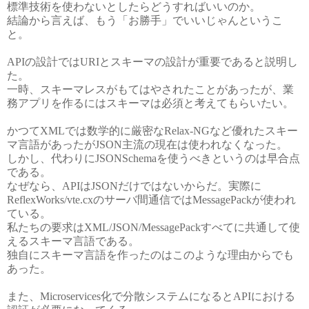
標準技術を使わないとしたらどうすればいいのか。
結論から言えば、もう「お勝手」でいいじゃんというこ
と。
APIの設計ではURIとスキーマの設計が重要であると説明し
た。
一時、スキーマレスがもてはやされたことがあったが、業
務アプリを作るにはスキーマは必須と考えてもらいたい。
かつてXMLでは数学的に厳密なRelax-NGなど優れたスキー
マ言語があったがJSON主流の現在は使われなくなった。
しかし、代わりにJSONSchemaを使うべきというのは早合点
である。
なぜなら、APIはJSONだけではないからだ。実際に
ReflexWorks/vte.cxのサーバ間通信ではMessagePackが使われ
ている。
私たちの要求はXML/JSON/MessagePackすべてに共通して使
えるスキーマ言語である。
独自にスキーマ言語を作ったのはこのような理由からでも
あった。
また、Microservices化で分散システムになるとAPIにおける