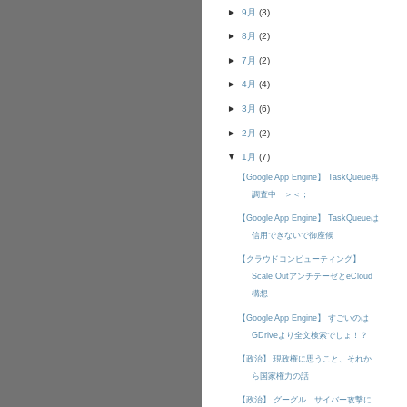
►
9月
(3)
►
8月
(2)
►
7月
(2)
►
4月
(4)
►
3月
(6)
►
2月
(2)
▼
1月
(7)
【Google App Engine】 TaskQueue再
調査中 ＞＜；
【Google App Engine】 TaskQueueは
信用できないで御座候
【クラウドコンピューティング】
Scale OutアンチテーゼとeCloud
構想
【Google App Engine】 すごいのは
GDriveより全文検索でしょ！？
【政治】 現政権に思うこと、それか
ら国家権力の話
【政治】 グーグル サイバー攻撃に