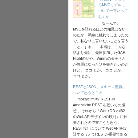
ろMVCモデルに
ついて一言いって
おくか
なーんて、
MVCを語れるほどの知識はない
のだが、琴線に触れてしまったの
で、私なりに言いたいことを言う
ことにする。 本当は、こんな
話より先に、先日参加したGAE
Nightの話や、Winnyの金子さん
が無罪になった話を書きたいのだ
けど、 ココ とか、 ココ とか、
ココ とか、...
RESTとJSON、スキーマ定義に
ついて思うところ
mozaic.fm #7 REST や
#mozaicfm REST を聴いての感
想 、それから「Web+DB vol82
のWebAPIデザインの鉄則」に触
発されたので書こうと思う。
REST設計について WebAPIを設
計するうえでRESTが重要である