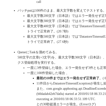
call
バッチputは100件のまま、最大文字数を変えてテストする
最大文字数200文字（日本語）ではエラー発生せず正常終
最大文字数300文字（日本語）ではエラー発生せず正常終
最大文字数400文字（日本語）では"DatastoreTimeout
トライで正常終了。(20.7秒)
最大文字数500文字（日本語）では"DatastoreTimeout
トライで正常終了。(27.6秒)
QueueにTaskを溜めてみる。
500文字の文章(+3文字)を、最大文字数300文字（日本語）、
クス登録処理を実行する。
一度に3件登録した場合、エラー発生せず3件とも正
一度に100件登録した場合 、
最初の10件まではエラー発生せず正常終了
。(
11件目からDatastoreTimeoutExceptionが発
また、com.google.apphosting.api.DeadlineExceeded
(b0dadab42eb7da0a) started at 2010/01/18 06:33:21
executing at 2010/01/18 06:33:51.109 UTC.
との30秒超過エラーが発生。(Errorログ)