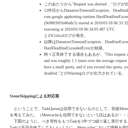
このあたりから"Request was aborted ..."ロ
12件目からDatastoreTimeoutException、Deadlin
com.google.apphosting.runtime.HardDeadlineExcee
(9e9803f05d46a8c5) started at 2010/01/18 06:33:32
executing at 2010/01/18 06:34:03.487 UTC.
とのCriticalログが発生。
以降はDatastoreTimeoutException、DeadlineExce
HardDeadlineExceededErrorが頻発。
時々正常終了する場合もあるが、"This request used a
and was roughly 1.1 times over the average reques
have a small quota, and if you exceed this quota, y
disabled."とのWarningログが出力されている。
StoneSkippingによる対応策
ということで、TaskQueueは信用できないものとして、別途Mem
を考えてみた。（Memcacheも信用できないという話はあるが・・
下図のように、べき等性をもつTaskを1件づつ繰り返し実行す
Taskは不完全終了してもいいように、Memcacheにおいて情報