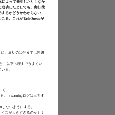
の負荷状況によって発生したりしなか
て成功したとしても、実行環
功するかどうかわからない。
。これがTaskQueueが
に、最初の10件までは問題
実行すると、以下の理由でうまくい
している。
文字まで。
実行する。（warningログは出力す
utしないようにする。
るサイズが大きすぎるのかも？