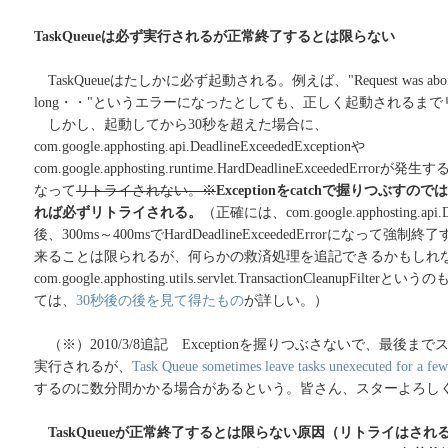
TaskQueueは必ず実行されるが正常終了するとは限らない
TaskQueueはたしかに必ず起動される。例えば、"Request was aborted af
long・・"というエラーになったとしても、正しく起動されるま
しかし、起動してから30秒を超えた場合に、
com.google.apphosting.api.DeadlineExceededExceptionや
com.google.apphosting.runtime.HardDeadlineExceededEr
なって
リトライされない。※
Exceptionをcatchで握りつぶ
れば必ずリトライされる。
（正確には、com.google.apphosting.api.De
後、300ms～400msでHardDeadlineExceededErrorになって強制
来ることは限られるが、何らかの救済処理を追記できるかもしれ
com.google.apphosting.utils.servlet.TransactionCleanup
ては、
30秒後の後を見て得たもの
が詳しい。）
（※）2010/3/8追記 Exceptionを握りつぶさないで、最後
実行されるが、
Task Queue sometimes leave tasks unexecuted for a fe
するのに数分間かかる場合があるという。皆さん、スターよろしくお願
TaskQueueが正常終了するとは限らない原因（リトライはされ