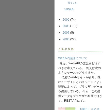
思うこと
2010抱負
►
2009
(74)
►
2008
(113)
►
2007
(5)
►
2006
(22)
人気の投稿
Web API認証について
最近、Web APIの認証をどうす
べきか考えている。 例えば次の
ようなケースをどうするか。
「既存のWebサイトがあり、既
にユーザＩＤとパスワードによる
認証によって、ブラウザでデータ
を提供している。 今回、この提
供データをブラウザの画面ではな
く、REST APIにて...
【雑記】 そろそ