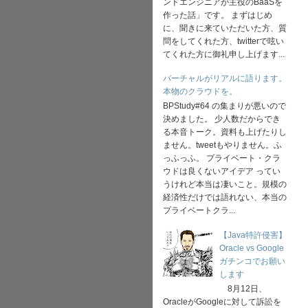
ンドエンジニアが主役のBaaSを
作った話」です。 まずはじめ
に、聞きに来ていただいた方、質
問をしてくれた方、twitterで呟い
てくれた方に御礼申し上げます...
バーチャルがリアルに語ります。
本物のクラウドを。
BPStudy#64 の集まりが悪いので
決めました。 少人数だからでき
る本音トーク。資料も上げたりし
ません。tweetもやりません。ふ
っふっふ。 プライベート・クラ
ウドは良くないアイデア ってい
うけれど本当は凄いこと。規模の
経済性だけでは語れない、本当の
プライベートクラ...
【Java特許侵害】
Oracle vs Google
ガチンコでお願い
します
8月12日、
OracleがGoogleに対して訴訟を