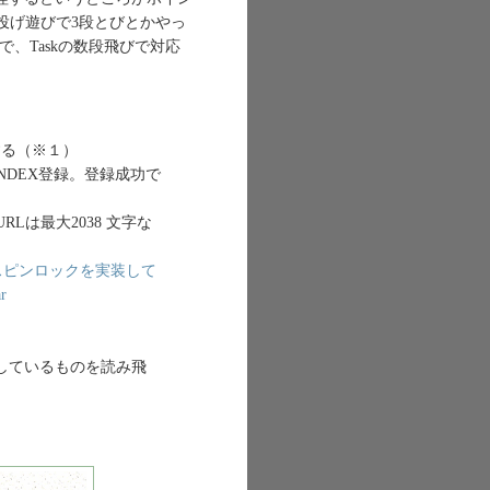
の石投げ遊びで3段とびとかやっ
で、Taskの数段飛びで対応
する（※１）
INDEX登録。登録成功で
Lは最大2038 文字な
eでスピンロックを実装して
r
しているものを読み飛