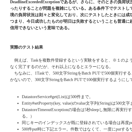
DeadlineExceededExceptionであるが、さらに、そのとき
ったりすることが問題を複雑にしている。ある条件下でテストし
境の負荷状況は刻々と変化しており、次にテストしたときには成
つまり、今日成功したものが明日は失敗するということも普通に起こる
信用できないという意味である。
実際のテスト結果
例えば、Taskを複数件登録するという実験をすると、※１のよう
なく完了するのだが、それ以上になるとエラーになる。
ちなみに、1Taskで、500文字StringをBatch PUTで500個
かないので、300文字StringをBatch PUTで100個実行するように
DatastoreService#get(List
)は500件まで。
Entity#setProperty(key, value)のvalue文字列(String)は500
DatastoreTimeoutExceptionの場合は5秒sleepし無限に再
る。）
同じキーのインデックスが既に登録されている場合は再度p
500件put時に下記エラー。件数ではなくて、一度にputす