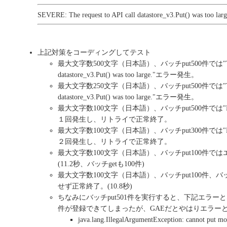
SEVERE: The request to API call datastore_v3.Put() was too larg
上記対策をコーディングしてテスト
最大文字数500文字（日本語）、バッチput500件では"The requ
datastore_v3.Put() was too large."エラー発生。
最大文字数250文字（日本語）、バッチput500件では"The requ
datastore_v3.Put() was too large."エラー発生。
最大文字数100文字（日本語）、バッチput500件では"Datasto
１回発生し、リトライで正常終了。
最大文字数100文字（日本語）、バッチput300件では"Datasto
２回発生し、リトライで正常終了。
最大文字数100文字（日本語）、バッチput100件で
(11.2秒、バッチgetも100件)
最大文字数100文字（日本語）、バッチput100件、バッ
せず正常終了。(10.8秒)
ちなみにバッチput501件を実行すると、下記エラーとなっ
件が登録できてしまったが、GAEだとやはりエラーと
java.lang.IllegalArgumentException: cannot put more