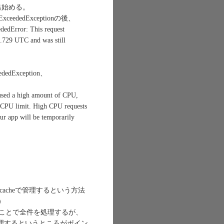
グが出始める。
eExceededExceptionの後、
dedError: This request
.729 UTC and was still
ededException、
 high amount of CPU,
t CPU limit. High CPU requests
our app will be temporarily
cacheで管理するという方法
）
ることで全件を処理するが、
を管理するというところがポイン