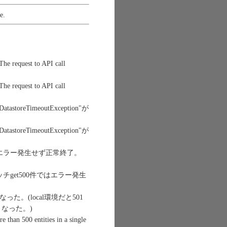
e.
est to API call
est to API call
reTimeoutException"が
reTimeoutException"が
はエラー発生せず正常終了。
チget500件ではエラー発生
た。(local環境だと501
なった。)
 than 500 entities in a single