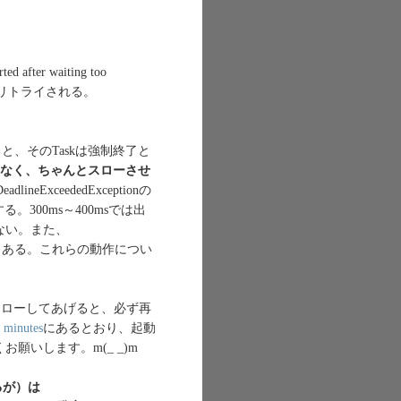
ter waiting too
でリトライされる。
rorが発生すると、そのTaskは強制終了と
すのではなく、ちゃんとスローさせ
adlineExceededExceptionの
終了する。300ms～400msでは出
ない。また、
Filterというのもある。これらの動作につい
までスローしてあげると、必ず再
w minutes
にあるとおり、起動
いします。m(_ _)m
るが）は