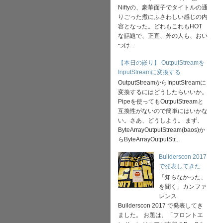
Niftyの、豪華面子でタイトルの通
りごった煮にふさわしい感じの内
容となった。どれもこれもHOT
な話題で、正直、外の人も、おい
つけ...
【本日の嵌り】 OutputStreamを
InputStreamに変換する
OutputStreamからInputStreamに
変換するにはどうしたらいいか。
Pipeを使ってもOutputStreamと
互換性がないので簡単にはいかな
い。さあ、どうしよう。 まず、
ByteArrayOutputStream(baos)か
らByteArrayOutputStr...
Builderscon 2017
で発表してきた
「知らなかった、
を聞く」カンファ
レンス
Builderscon 2017 で発表してき
ました。 お題は、「フロントエ