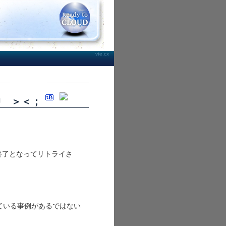
vte.cx
調査中 ＞＜；
kは強制終了となってリトライさ
ている事例があるではない