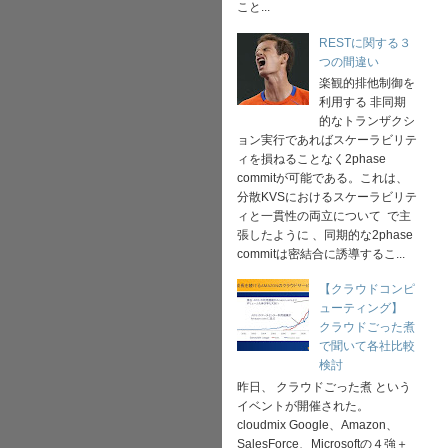
こと...
RESTに関する３
つの間違い
楽観的排他制御を
利用する 非同期
的なトランザクシ
ョン実行であればスケーラビリテ
ィを損ねることなく2phase
commitが可能である。これは、
分散KVSにおけるスケーラビリテ
ィと一貫性の両立について で主
張したように 、同期的な2phase
commitは密結合に誘導するこ...
【クラウドコンピ
ューティング】
クラウドごった煮
で聞いて各社比較
検討
昨日、 クラウドごった煮 という
イベントが開催された。
cloudmix Google、Amazon、
SalesForce、Microsoftの４強＋