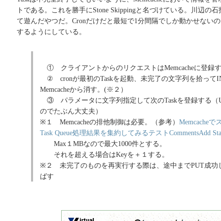
トである。これを勝手にStone Skippingと名づけている。川辺
て遊んだやつだ。Cronだけだと最短で1分間隔でしか動かせないの
するようにしている。
① クライアントからのリクエストはMemcacheに登録
② cronが最初のTaskを起動、未完了の文字列を拾って
Memcacheから消す。(※２）
③ パラメータに文字列指定して次のTaskを登録する（UR
のでたぶん大丈夫）
※１ Memcacheの排他制御は必要。（参考）
Memcach
Task Queue処理結果を集約してみるテストCommentsAdd Sta
Max１MBなので最大1000件とする。
それを超える場合はKeyを＋１する。
※２ 未完了のものを再実行する際は、途中までPUT成功
ばす