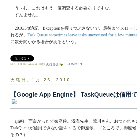
う～む。これはもう一度調査する必要ありですな。
すんません。
2010/3/8追記 Exceptionを握りつぶさないで、最後までス
れるが、
Task Queue sometimes leave tasks unexecuted for a few minut
に数分間かかる場合があるという。
1 COMMENT
POSTED BY
takezaki
時刻:
4:29 午後
火曜日, 1月 26, 2010
【Google App Engine】 TaskQueue
ajn#4、面白かったで御座候。浅海先生、荒川さん、おつかれ
TaskQueueが信用できない話をするで御座候。（ところで、御
るの？）