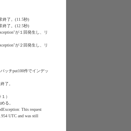
。
了。(11.5秒)
了。(12.5秒)
Exception"が１回発生し、リ
Exception"が２回発生し、リ
バッチput100件でインデッ
常終了。
※１）
生し始める。
Exception: This request
.954 UTC and was still