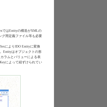
はEntityの構造がXMLの
ング用定義ファイル等も必要
によりJDO Entityに変換
る。Entityはオブジェクトの形
うにカラムとバリューによる表
途Keyによって紐ずけられてい