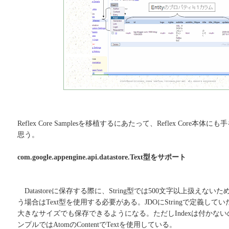
Reflex Core Samplesを移植するにあたって、Reflex Core
思う。
com.google.appengine.api.datastore.Text型をサポート
Datastoreに保存する際に、String型では500文字以上扱えな
う場合はText型を使用する必要がある。JDOにStringで定義してい
大きなサイズでも保存できるようになる。ただしIndexは付かな
ンプルではAtomのContentでTextを使用している。