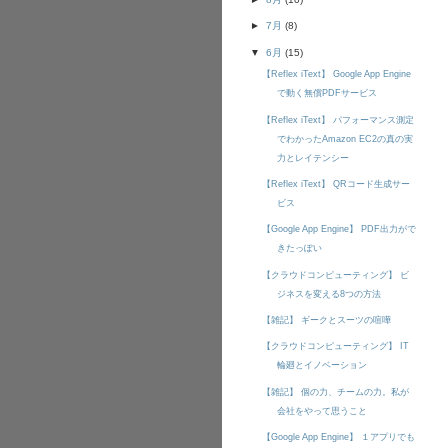
►
7月
(8)
▼
6月
(15)
【Reflex iText】 Google App Engine
で動く無償PDFサービス
【Reflex iText】 パフォーマンス測定
でわかったAmazon EC2の真の実
力とレイテンシー
【Reflex iText】 QRコード生成サー
ビス
【Google App Engine】 PDF出力がで
きたっぽい
【クラウドコンピューティング】 ビ
ジネスを変える8つの方法
【雑記】 ギークとスーツの喧嘩
【クラウドコンピューティング】 IT
輪廻とイノベーション
【雑記】 個の力、チームの力。私が
会社をやって思うこと
【Google App Engine】 １アプリでも