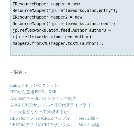
IResourceMapper mapper = new
ResourceMapper("jp.reflexworks.atom.entry");
IResourceMapper mapper2 = new
ResourceMapper("jp.reflexworks.atom.feed");
jp.reflexworks.atom.feed.Author author3 =
(jp.reflexworks.atom.feed.Author)
mapper2.fromXML(mapper.toXML(author));
＜関連＞
Entityとトランザクション
JDOから直接JSON、XML
AXIS2のデータバインディング能力
AJAX CRUDサンプルとJDO代替ライブラリ
Pagingをどうやって実現するか
RESTfulアプリのCRUDサンプル －Servlet編－
RESTfulアプリのCRUDサンプル －Modeling編－