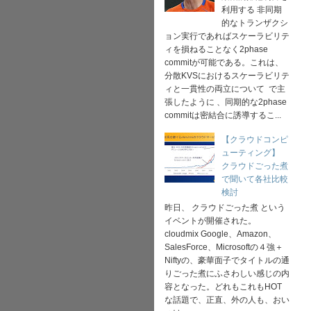
利用する 非同期
的なトランザクシ
ョン実行であればスケーラビリテ
ィを損ねることなく2phase
commitが可能である。これは、
分散KVSにおけるスケーラビリテ
ィと一貫性の両立について で主
張したように 、同期的な2phase
commitは密結合に誘導するこ...
【クラウドコンピ
ューティング】
クラウドごった煮
で聞いて各社比較
検討
昨日、 クラウドごった煮 という
イベントが開催された。
cloudmix Google、Amazon、
SalesForce、Microsoftの４強＋
Niftyの、豪華面子でタイトルの通
りごった煮にふさわしい感じの内
容となった。どれもこれもHOT
な話題で、正直、外の人も、おい