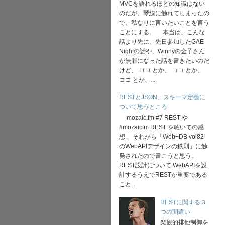
MVCを語れるほどの知識はない
のだが、琴線に触れてしまったの
で、私なりに言いたいことを言う
ことにする。 本当は、こんな
話より先に、先日参加したGAE
Nightの話や、Winnyの金子さん
が無罪になった話を書きたいのだ
けど、 ココ とか、 ココ とか、
ココ とか、...
RESTとJSON、スキーマ定義に
ついて思うところ
mozaic.fm #7 REST や
#mozaicfm REST を聴いての感
想 、それから「Web+DB vol82
のWebAPIデザインの鉄則」に触
発されたので書こうと思う。
REST設計について WebAPIを設
計するうえでRESTが重要である
こと...
RESTに関する３
つの間違い
楽観的排他制御を