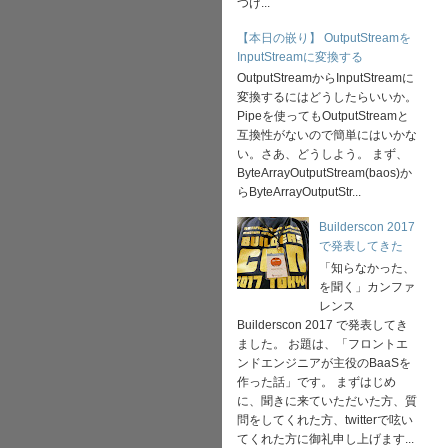
つけ...
【本日の嵌り】 OutputStreamを
InputStreamに変換する
OutputStreamからInputStreamに
変換するにはどうしたらいいか。
Pipeを使ってもOutputStreamと
互換性がないので簡単にはいかな
い。さあ、どうしよう。 まず、
ByteArrayOutputStream(baos)か
らByteArrayOutputStr...
Builderscon 2017
で発表してきた
「知らなかった、
を聞く」カンファ
レンス
Builderscon 2017 で発表してき
ました。 お題は、「フロントエ
ンドエンジニアが主役のBaaSを
作った話」です。 まずはじめ
に、聞きに来ていただいた方、質
問をしてくれた方、twitterで呟い
てくれた方に御礼申し上げます...