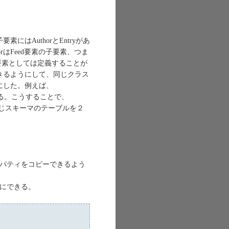
にはAuthorとEntryがあ
orはFeed要素の子要素、つま
子要素としては定義することが
きるようにして、同じクラス
にした。例えば、
て区別される。こうすることで、
れは同じスキーマのテーブルを２
ロパティをコピーできるよう
単にできる。