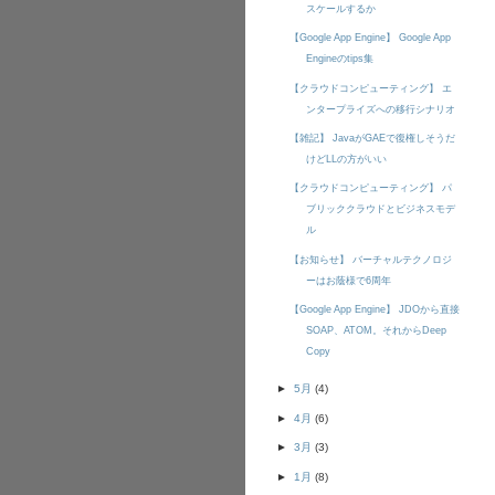
スケールするか
【Google App Engine】 Google App
Engineのtips集
【クラウドコンピューティング】 エ
ンタープライズへの移行シナリオ
【雑記】 JavaがGAEで復権しそうだ
けどLLの方がいい
【クラウドコンピューティング】 パ
ブリッククラウドとビジネスモデ
ル
【お知らせ】 バーチャルテクノロジ
ーはお蔭様で6周年
【Google App Engine】 JDOから直接
SOAP、ATOM。それからDeep
Copy
►
5月
(4)
►
4月
(6)
►
3月
(3)
►
1月
(8)