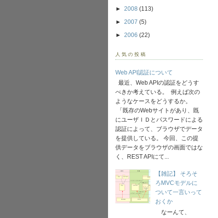
►
2008
(113)
►
2007
(5)
►
2006
(22)
人気の投稿
Web API認証について
最近、Web APIの認証をどうす
べきか考えている。 例えば次の
ようなケースをどうするか。
「既存のWebサイトがあり、既
にユーザＩＤとパスワードによる
認証によって、ブラウザでデータ
を提供している。 今回、この提
供データをブラウザの画面ではな
く、REST APIにて...
【雑記】 そろそ
ろMVCモデルに
ついて一言いって
おくか
なーんて、