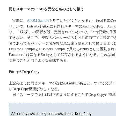
同じスキーマのEntityを異なるものとして扱う
実際に、
ATOM Sample
を見ていただくとわかるが、Feed要素の子要素
り、かつ、Entryの子要素にも同じスキーマのAuthorがある。Auth
り、「1対多」の関係が既に定義されているので、Entry要素の
できない。そこで、複数のパッケージ名を同じ名前空間に指定で
名であってもパッケージ名が異なれば違う要素として扱えるよう
List<foo>.SampleとList<bar>.Sampleは異なるEntityとし
Datastoreには異なるEntityとして保存されるようになる。こ
つ持つことと同じような意味である。
EntityのDeep Copy
上記のように同じスキーマの複数のEntityがあると、すべてのプ
なDeep Copy機能が欲しくなる。
同じスキーマであれば以下のようにすることでDeep Copyが簡
// entryのAuthorをfeedのAuthorにDeepCopy