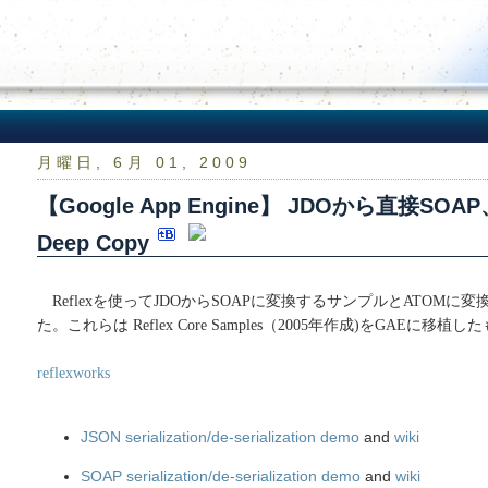
月曜日, 6月 01, 2009
【Google App Engine】 JDOから直接SO
Deep Copy
Reflexを使ってJDOからSOAPに変換するサンプルとATOMに
た。これらは Reflex Core Samples（2005年作成)をGAEに移植
reflexworks
JSON serialization/de-serialization demo
and
wiki
SOAP serialization/de-serialization demo
and
wiki