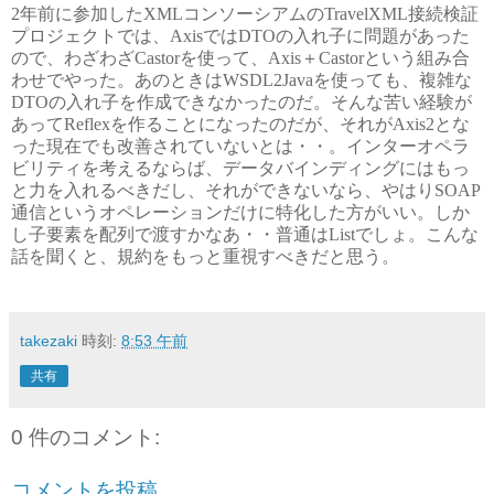
2年前に参加したXMLコンソーシアムのTravelXML接続検証
プロジェクトでは、AxisではDTOの入れ子に問題があった
ので、わざわざCastorを使って、Axis＋Castorという組み合
わせでやった。あのときはWSDL2Javaを使っても、複雑な
DTOの入れ子を作成できなかったのだ。そんな苦い経験が
あってReflexを作ることになったのだが、それがAxis2とな
った現在でも改善されていないとは・・。インターオペラ
ビリティを考えるならば、データバインディングにはもっ
と力を入れるべきだし、それができないなら、やはりSOAP
通信というオペレーションだけに特化した方がいい。しか
し子要素を配列で渡すかなあ・・普通はListでしょ。こんな
話を聞くと、規約をもっと重視すべきだと思う。
takezaki
時刻:
8:53 午前
共有
0 件のコメント:
コメントを投稿