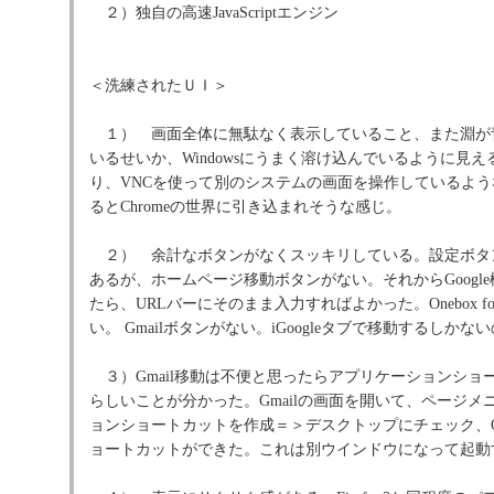
２）独自の高速JavaScriptエンジン
＜洗練されたＵＩ＞
１） 画面全体に無駄なく表示していること、また淵が
いるせいか、Windowsにうまく溶け込んでいるように見
り、VNCを使って別のシステムの画面を操作しているよ
るとChromeの世界に引き込まれそうな感じ。
２） 余計なボタンがなくスッキリしている。設定ボタ
あるが、ホームページ移動ボタンがない。それからGoogl
たら、URLバーにそのまま入力すればよかった。Onebox for e
い。 Gmailボタンがない。iGoogleタブで移動するしかな
３）Gmail移動は不便と思ったらアプリケーションショ
らしいことが分かった。Gmailの画面を開いて、ページメ
ョンショートカットを作成＝＞デスクトップにチェック、
ョートカットができた。これは別ウインドウになって起動