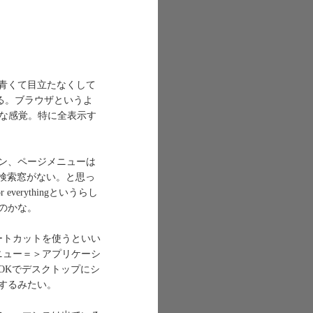
青くて目立たなくして
える。ブラウザというよ
うな感覚。特に全表示す
ン、ページメニューは
e検索窓がない。と思っ
verythingというらし
いのかな。
ートカットを使うといい
ニュー＝＞アプリケーシ
OKでデスクトップにシ
するみたい。