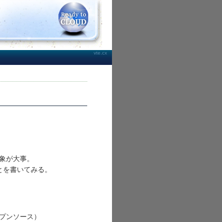
vte.cx
印象が大事。
とを書いてみる。
ープンソース）