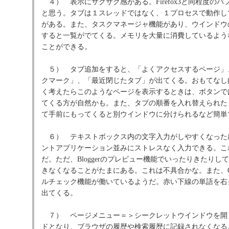
４） 表示にサクサク感がある。Firefox3と同程度の
と思う。タブは１スレッドではなく、１プロセスで動作し
がある。また、タスクマネージャ機能があり、ウインドウ
すると一覧がでてくる。メモリを大量に消費しているよう
ことができる。
５） タブ追加をすると、「よくアクセスするページ」
クマーク」、「最近閉じたタブ」が出てくる。おもてなし
く考えたらこのようなページを表示するときは、ボタンで
てくる方が自然かも。また、タブの順番を入れ替えられた
て手前にもってくると別ウインドウに分けられるなど簡単
６） テキストボックス内の文字入力がしやすくなった
ントアプリケーション並みにストレスなく入力できる。こ
だ。ただ、Bloggerのプレビュー機能でいったりきたり
きなくなることがたまにある。これは不具合かな。また、Of
ルチェック機能が働いているようだ。赤い下線の単語を右
出てくる。
７） ページメニュー＝＞シークレットウインドウを開
ドとなり、ブラウザの履歴や検索履歴に記録されなくなる。Co