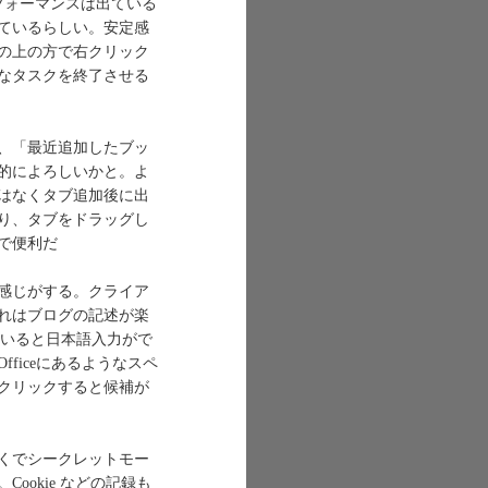
パフォーマンスは出ている
ているらしい。安定感
の上の方で右クリック
なタスクを終了させる
、「最近追加したブッ
的によろしいかと。よ
はなくタブ追加後に出
り、タブをドラッグし
で便利だ
感じがする。クライア
れはブログの記述が楽
していると日本語入力がで
ficeにあるようなスペ
クリックすると候補が
くでシークレットモー
okie などの記録も