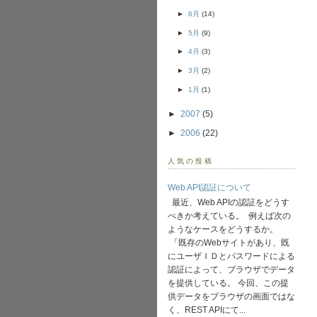
►
6月
(14)
►
5月
(9)
►
4月
(3)
►
3月
(2)
►
1月
(1)
►
2007
(5)
►
2006
(22)
人気の投稿
Web API認証について
最近、Web APIの認証をどうす
べきか考えている。 例えば次の
ようなケースをどうするか。
「既存のWebサイトがあり、既
にユーザＩＤとパスワードによる
認証によって、ブラウザでデータ
を提供している。 今回、この提
供データをブラウザの画面ではな
く、REST APIにて...