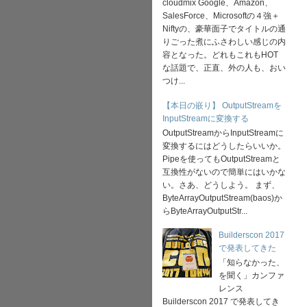
cloudmix Google、Amazon、
SalesForce、Microsoftの４強＋
Niftyの、豪華面子でタイトルの通
りごった煮にふさわしい感じの内
容となった。どれもこれもHOT
な話題で、正直、外の人も、おい
つけ...
【本日の嵌り】 OutputStreamを
InputStreamに変換する
OutputStreamからInputStreamに
変換するにはどうしたらいいか。
Pipeを使ってもOutputStreamと
互換性がないので簡単にはいかな
い。さあ、どうしよう。 まず、
ByteArrayOutputStream(baos)か
らByteArrayOutputStr...
Builderscon 2017
で発表してきた
「知らなかった、
を聞く」カンファ
レンス
Builderscon 2017 で発表してき