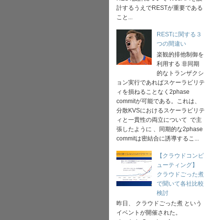
計するうえでRESTが重要である
こと...
RESTに関する３
つの間違い
楽観的排他制御を
利用する 非同期
的なトランザクシ
ョン実行であればスケーラビリテ
ィを損ねることなく2phase
commitが可能である。これは、
分散KVSにおけるスケーラビリテ
ィと一貫性の両立について で主
張したように 、同期的な2phase
commitは密結合に誘導するこ...
【クラウドコンピ
ューティング】
クラウドごった煮
で聞いて各社比較
検討
昨日、 クラウドごった煮 という
イベントが開催された。