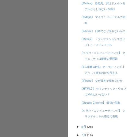
【Reflex】 再発見。実はドメインモ
デルかもしれないReflex
【sMash】 マイコミジャーナルで紹
介
【iPhone】 日本でなぜ売れないか２
【Reflex】 トランザクションスクリ
プトとドメインモデル
【クラウドコンピューティング】 セ
キュリティは最後の難問題
【EC開発体験記 -マーケティング-】
どうして売るのかを考える
【iPhone】 なぜ日本で売れないか
【HTML5】 セマンティック・ウェブ
にXMLはいらない？
【Google Chrome】 最初の印象
【クラウドコンピューティング】 ク
ラウドを１５の否定で表現
►
8月
(26)
►
7月
(16)