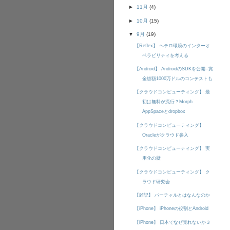
►
11月
(4)
►
10月
(15)
▼
9月
(19)
【Reflex】 ヘテロ環境のインターオ
ペラビリティを考える
【Android】 AndroidのSDKを公開--賞
金総額1000万ドルのコンテストも
【クラウドコンピューティング】 最
初は無料が流行？Morph
AppSpaceとdropbox
【クラウドコンピューティング】
Oracleがクラウド参入
【クラウドコンピューティング】 実
用化の壁
【クラウドコンピューティング】 ク
ラウド研究会
【雑記】 バーチャルとはなんなのか
【iPhone】 iPhoneの役割とAndroid
【iPhone】 日本でなぜ売れないか３