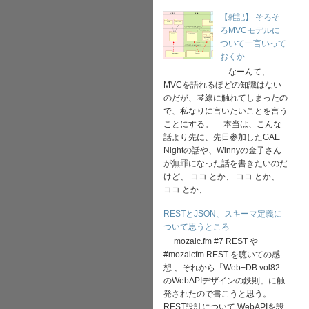
【雑記】 そろそ
ろMVCモデルに
ついて一言いって
おくか
なーんて、
MVCを語れるほどの知識はない
のだが、琴線に触れてしまったの
で、私なりに言いたいことを言う
ことにする。 本当は、こんな
話より先に、先日参加したGAE
Nightの話や、Winnyの金子さん
が無罪になった話を書きたいのだ
けど、 ココ とか、 ココ とか、
ココ とか、...
RESTとJSON、スキーマ定義に
ついて思うところ
mozaic.fm #7 REST や
#mozaicfm REST を聴いての感
想 、それから「Web+DB vol82
のWebAPIデザインの鉄則」に触
発されたので書こうと思う。
REST設計について WebAPIを設