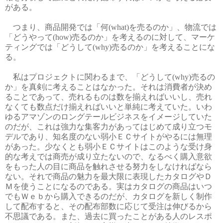
がある。
つまり、商品開発では「何(what)を売るのか」、物流では
「どうやって(how)売るのか」を考えるのに対して、マーケ
ティングでは「どうして(why)売るのか」を考えることにな
る。
私はプロジェクトに関わるまで、「どうして(why)売るの
か」を真剣に考えることはなかった。それは消費者が決め
ることであって、売れるものは数を揃えればいいし、売れ
なくても数点だけ揃えればいいと単純に考えていた。いわ
ゆるアマゾンのロングテールビジネスをイメージしていた
のだが、これは強力な集客力があってはじめて成り立つモ
デルであり、知名度のない弱小ＥＣサイトがやるには無理
があった。少なくとも弱小ＥＣサイトはこのような受け身
的な考えでは商売が成り立たないので、なるべく購入意欲
をもった人の目に商品を触れさせる努力をしなければなら
ない。それで商品の魅力を最大限に表現したカタログやＤ
Ｍを使うことになるのである。実はカタログの商品はいつ
でもＷｅｂから購入できるのだが、カタログを新しく制作
して配布すると、その配布部数に応じて受注は伸びるから
不思議である。また、過去に買ったことがある人のレスポ