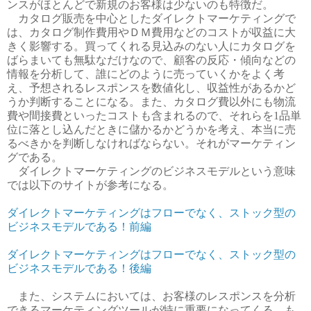
ンスがほとんどで新規のお客様は少ないのも特徴だ。
カタログ販売を中心としたダイレクトマーケティングで
は、カタログ制作費用やＤＭ費用などのコストが収益に大
きく影響する。買ってくれる見込みのない人にカタログを
ばらまいても無駄なだけなので、顧客の反応・傾向などの
情報を分析して、誰にどのように売っていくかをよく考
え、予想されるレスポンスを数値化し、収益性があるかど
うか判断することになる。また、カタログ費以外にも物流
費や間接費といったコストも含まれるので、それらを1品単
位に落とし込んだときに儲かるかどうかを考え、本当に売
るべきかを判断しなければならない。それがマーケティン
グである。
ダイレクトマーケティングのビジネスモデルという意味
では以下のサイトが参考になる。
ダイレクトマーケティングはフローでなく、ストック型の
ビジネスモデルである！前編
ダイレクトマーケティングはフローでなく、ストック型の
ビジネスモデルである！後編
また、システムにおいては、お客様のレスポンスを分析
できるマーケティングツールが特に重要になってくる。も