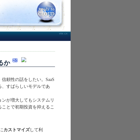
vte.cx
るか
信頼性の話をしたい。SaaS
る、すばらしいモデルであ
ョンが増大してもシステムリ
ることで初期投資を抑えるこ
に
カストマイズ
して利