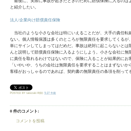
最後に、実際に事故が起きたときのために賠償保険に入るのは
と紹介したい。
法人/企業向け賠償責任保険
当社のような小さな会社は特にいえることだが、大手の責任転
ない。個人情報保護は多くのところが無限責任を要求してくるが
単にサインしてしまってはだめだ。事故は絶対に起こらないとは
んと説明して賠償責任保険に入るようにしよう。小さな会社に無
に責任を取れるわけではないので、保険に入ることが結果的にお
「いやいや、うちの会社は無限責任を要求することはまずないか
客様がおっしゃるのであれば、契約書の無限責任の条項を削って
POSTED BY
takezaki
時刻:
5:27 午前
0 件のコメント:
コメントを投稿