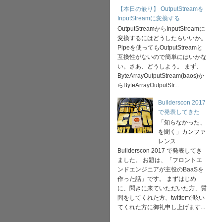
【本日の嵌り】 OutputStreamを
InputStreamに変換する
OutputStreamからInputStreamに
変換するにはどうしたらいいか。
Pipeを使ってもOutputStreamと
互換性がないので簡単にはいかな
い。さあ、どうしよう。 まず、
ByteArrayOutputStream(baos)か
らByteArrayOutputStr...
Builderscon 2017
で発表してきた
「知らなかった、
を聞く」カンファ
レンス
Builderscon 2017 で発表してき
ました。 お題は、「フロントエ
ンドエンジニアが主役のBaaSを
作った話」です。 まずはじめ
に、聞きに来ていただいた方、質
問をしてくれた方、twitterで呟い
てくれた方に御礼申し上げます...