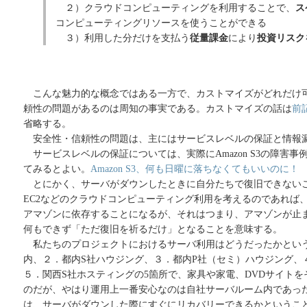
２）クラウドコンピューティングを利用することで、
ス
コンピューティングリソースを使うことができる
３）利用した分だけを支払う
従量課金
により
投資リスク
こんな魅力的な概念ではある一方で、カストマイズがどれだけ
頼性の問題があるのは周知の事実である。カストマイズの話は
前
省略する。
安全性・信頼性の問題は、主にはサービスレベルの保証と情報
サービスレベルの保証については、実際にAmazon S3の障害
てみるとよい。
Amazon S3、何も日曜に落ちなくてもいいのに！
とにかく、サーバがダウンしたときに自分たちで復旧できない
EC2などのクラウドコンピューティング利用を考えるのであれば
アマゾンに依存することになるが、それはつまり、アマゾンが止
何もできず「ただ復旧を祈るだけ」となることを意味する。
私たちのプロジェクトにおけるサーバ利用はどうだったかとい
内、２．都内S社ハウジング、３．都内P社（セミ）ハウジング、
５．関西S社ホスティングの5箇所で、家具や家電、DVDサイト
のだが、やはり運用上一番安心なのは自社サーバルーム内であっ
は、サーバがダウンした際にすぐにリカバリーできるかというこ