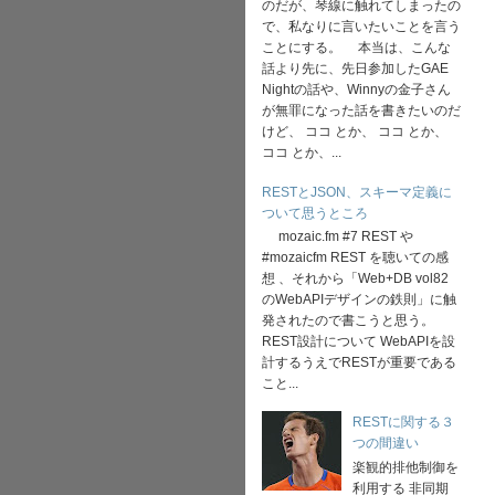
のだが、琴線に触れてしまったの
で、私なりに言いたいことを言う
ことにする。 本当は、こんな
話より先に、先日参加したGAE
Nightの話や、Winnyの金子さん
が無罪になった話を書きたいのだ
けど、 ココ とか、 ココ とか、
ココ とか、...
RESTとJSON、スキーマ定義に
ついて思うところ
mozaic.fm #7 REST や
#mozaicfm REST を聴いての感
想 、それから「Web+DB vol82
のWebAPIデザインの鉄則」に触
発されたので書こうと思う。
REST設計について WebAPIを設
計するうえでRESTが重要である
こと...
RESTに関する３
つの間違い
楽観的排他制御を
利用する 非同期