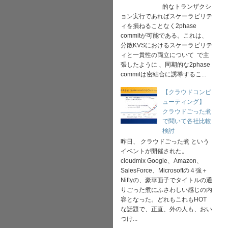
的なトランザクシ
ョン実行であればスケーラビリテ
ィを損ねることなく2phase
commitが可能である。これは、
分散KVSにおけるスケーラビリテ
ィと一貫性の両立について で主
張したように 、同期的な2phase
commitは密結合に誘導するこ...
【クラウドコンピ
ューティング】
クラウドごった煮
で聞いて各社比較
検討
昨日、 クラウドごった煮 という
イベントが開催された。
cloudmix Google、Amazon、
SalesForce、Microsoftの４強＋
Niftyの、豪華面子でタイトルの通
りごった煮にふさわしい感じの内
容となった。どれもこれもHOT
な話題で、正直、外の人も、おい
つけ...