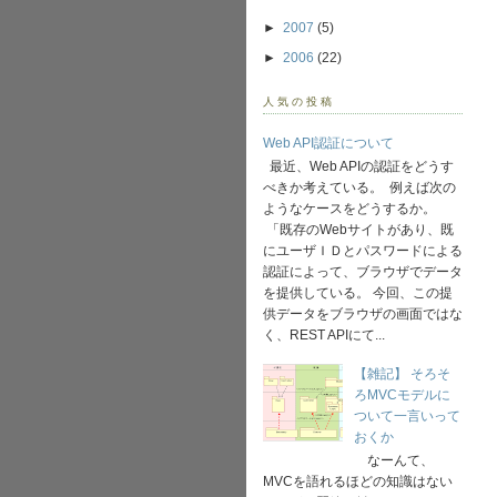
►
2007
(5)
►
2006
(22)
人気の投稿
Web API認証について
最近、Web APIの認証をどうす
べきか考えている。 例えば次の
ようなケースをどうするか。
「既存のWebサイトがあり、既
にユーザＩＤとパスワードによる
認証によって、ブラウザでデータ
を提供している。 今回、この提
供データをブラウザの画面ではな
く、REST APIにて...
【雑記】 そろそ
ろMVCモデルに
ついて一言いって
おくか
なーんて、
MVCを語れるほどの知識はない