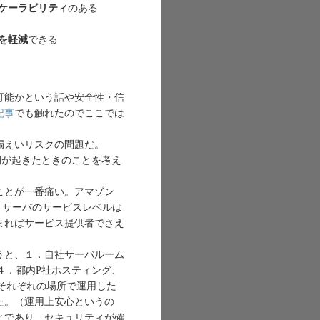
ケーラビリティ
のある
を軽減
できる
可能かという話や安全性・信
記事
でも触れたのでここでは
漏えいリスクの問題だ。
事例が起きたときのことを考え
ことが一番痛い。アマゾン
、サーバのサービスレベルは
まればサービス提供者でさえ
うと、１．自社サーバルーム
４．都内P社ホスティング、
をそれぞれの場所で運用した
た。（運用上安心というの
とであり、セキュリティが確