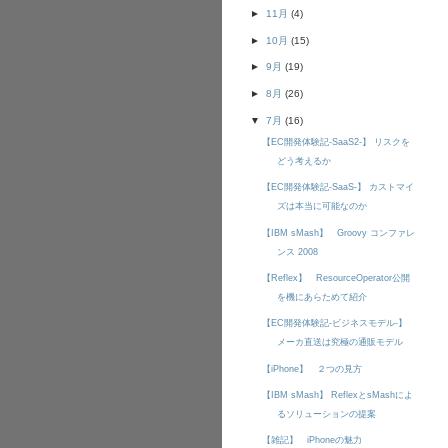
►
11月
(4)
►
10月
(15)
►
9月
(19)
►
8月
(26)
▼
7月
(16)
【EC開発体験記-SaaS2-】 リスクを
どう考えるか
【EC開発体験記-SaaS-】 カストマイ
ズは本当に可能なのか
【IBM sMash】 Groovy コンファレ
ンス 2008
【Reflex】 ResourceOperator公開
を機にあらためて紹介
【EC開発体験記-ビジネスモデル-】
メーカ直送は究極の通販モデル
【iPhone】 ２つの見方
【IBM sMash】 ReflexとsMashによ
るソリューションの提案
【雑記】 iPhoneの魅力