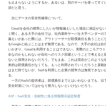
も止まらないようにするか、あるいは、別のサーバを使ってすぐ
須だと思う。
次にデータの安全性確保について。
Gmailを会社の標準にしたいが情報漏えいした場合に保証がな
く聞く。ある大手の会社では、社内基幹サーバを大手ベンダーの
漏えいがあった際には、アウトソーサーが賠償責任を負うことに
をGoogleと結ぶことはまず無理である。なので、大手の会社は
いかぎり、Gmailを利用することはできない。実際のところアウトソ
全なのかもしれないが自社へのリスク回避ということで考えると
ないと採用されないだろう。でもまあ、これは現在がこのような
来的は賠償責任がなくても、もっと利用されていくだろうと楽観
はまだ持てないが、SaaSを利用した企業の競争力は無視できない
る。
一方のSaaSの提供者は、賠償責任までとはいわないまでも、以
安全対策についてはかなり努力しないといけないだろう。
ASP・SaaS安全・信頼性に係る情報開示認定制度