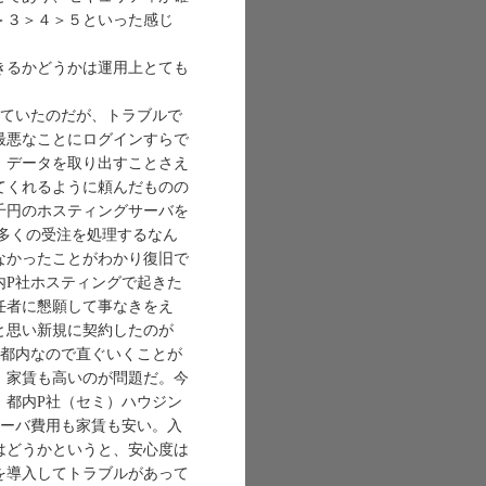
＞３＞４＞５といった感じ
きるかどうかは運用上とても
ていたのだが、トラブルで
最悪なことにログインすらで
、データを取り出すことさえ
てくれるように頼んだものの
千円のホスティングサーバを
多くの受注を処理するなん
なかったことがわかり復旧で
内P社ホスティングで起きた
任者に懇願して事なきをえ
と思い新規に契約したのが
、都内なので直ぐいくことが
、家賃も高いのが問題だ。今
．都内P社（セミ）ハウジン
サーバ費用も家賃も安い。入
はどうかというと、安心度は
を導入してトラブルがあって