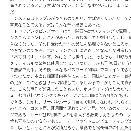
保されているという意味ではない。）安心な順でいえば、１＞２
だ。
システムはトラブルがつきものであり、すばやくリカバリーで
重要なことである。実はこんな苦い経験もあった。
ドロップシッピングサイトは５．関西S社ホスティングで運用し
システムダウンしたことがあった。再起動しても復旧しないし、
きなくなった。その日受けた千件の受注を処理できないどころか
できないのである。ホスティング会社に連絡してなんとか対応し
「不可能です」の回答。私はとても後悔した。そもそも、月額数
クリティカルな業務に使用してはいけない。しかも千件/日という
て無謀である。その後、単なるパスワード間違いでログインでき
きたのだが、本当に顔面蒼白事件であった。同様のことが４．都
のだが、このときはサーバ管理しているビルまで上がりこんで責
た。こんな事件が頻発したこともあり、ホスティングはだめだな
２．都内S社ハウジングであった。ここは自由に入管可能であり
できる。しかし、サーバやルータは自前で用意しなければならず
のところ、コスト面、運用面で優れていると思っているのが、３
グである。サーバはP社製のものを購入する必要はあるものの、
管も可能なので安心である。一方、クラウドコンピューティング
５．以下というところが実情だろう。最低でも冗長構成の仕組み