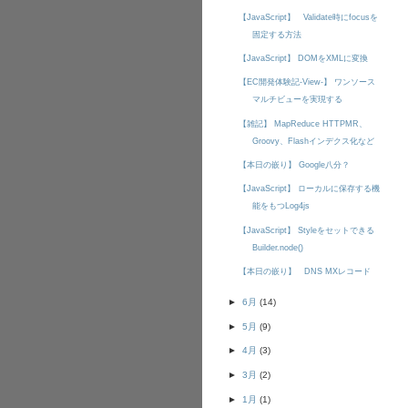
【JavaScript】 Validate時にfocusを
固定する方法
【JavaScript】 DOMをXMLに変換
【EC開発体験記-View-】 ワンソース
マルチビューを実現する
【雑記】 MapReduce HTTPMR、
Groovy、Flashインデクス化など
【本日の嵌り】 Google八分？
【JavaScript】 ローカルに保存する機
能をもつLog4js
【JavaScript】 Styleをセットできる
Builder.node()
【本日の嵌り】 DNS MXレコード
►
6月
(14)
►
5月
(9)
►
4月
(3)
►
3月
(2)
►
1月
(1)