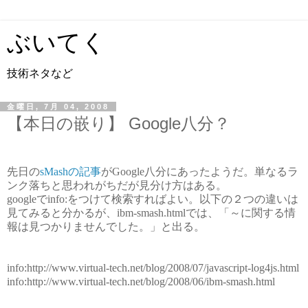
ぶいてく
技術ネタなど
金曜日, 7月 04, 2008
【本日の嵌り】 Google八分？
先日の
sMashの記事
がGoogle八分にあったようだ。単なるラ
ンク落ちと思われがちだが見分け方はある。
googleでinfo:をつけて検索すればよい。以下の２つの違いは
見てみると分かるが、ibm-smash.htmlでは、「～に関する情
報は見つかりませんでした。」と出る。
info:http://www.virtual-tech.net/blog/2008/07/javascript-log4js.html
info:http://www.virtual-tech.net/blog/2008/06/ibm-smash.html