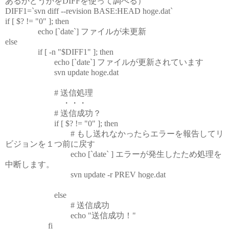
あるかどうかをDIFFを使って調べる）
DIFF1=`svn diff --revision BASE:HEAD hoge.dat`
if [ $? != "0" ]; then
echo [`date`] ファイルが未更新
else
if [ -n "$DIFF1" ]; then
echo [`date`] ファイルが更新されています
svn update hoge.dat
# 送信処理
・・・
# 送信成功？
if [ $? != "0" ]; then
# もし送れなかったらエラーを報告してリ
ビジョンを１つ前に戻す
echo [`date` ] エラーが発生したため処理を
中断します。
svn update -r PREV hoge.dat
else
# 送信成功
echo "送信成功！"
fi