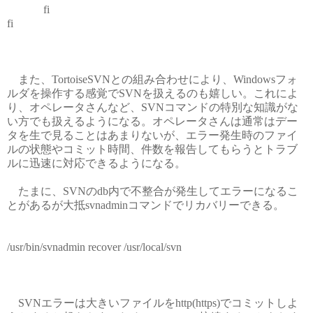
fi
fi
また、TortoiseSVNとの組み合わせにより、Windowsフォ
ルダを操作する感覚でSVNを扱えるのも嬉しい。これによ
り、オペレータさんなど、SVNコマンドの特別な知識がな
い方でも扱えるようになる。オペレータさんは通常はデー
タを生で見ることはあまりないが、エラー発生時のファイ
ルの状態やコミット時間、件数を報告してもらうとトラブ
ルに迅速に対応できるようになる。
たまに、SVNのdb内で不整合が発生してエラーになるこ
とがあるが大抵svnadminコマンドでリカバリーできる。
/usr/bin/svnadmin recover /usr/local/svn
SVNエラーは大きいファイルをhttp(https)でコミットしよ