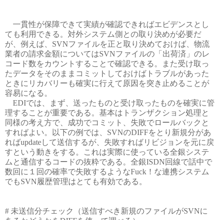
一貫性が保障できて実績が確認できればエビデンスとし
ても利用できる。対外システム側との取り決めが必要だ
が、例えば、SVNファイルを正と取り決めておけば、物流
業者の請求金額についてはSVNファイルの「出荷済」のレ
コード数をカウントすることで確認できる。また受け取っ
たデータをそのままコミットしておけばトラブルがあった
ときにリカバリーも確実に行えて原因を突き止めることが
容易になる。
EDIでは、まず、送ったものと受け取ったものを確実に管
理することが重要である。基本はトランザクション処理と
同様の考え方で、成功でコミット、失敗でロールバックと
すればよい。以下の例では、SVNのDIFFをとり新規分があ
ればupdateして送信するが、失敗すればリビジョンを元に戻
すという動きをする。これは実際に使っている全銀システ
ムと通信するコードの抜粋である。全銀ISDN回線で話中で
数回に１回の確率で失敗するようなFuck！な連携システム
でもSVN履歴管理はとても有効である。
# 未送信分チェック（送信すべき新規のファイルがSVNに