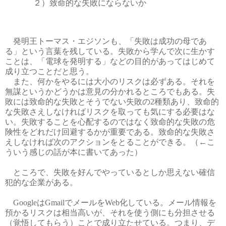
２）致命的な失敗にならないか
発明王トーマス・エジソンも、「失敗は成功の母であ
る」という言葉を残している。失敗から学んで次に生かす
ことは、「電球を発明する」などの目的があってはじめて
成り立つことだと思う。
また、何かをやるには大小のリスクは必ずある。それを
無謀というかどうかは意見の分かれるところでもある。失
敗には致命的な失敗とそうでない失敗の2種類あり、致命的
な失敗さえしなければリスクを取っても気にする必要はな
い。失敗することを心配するのではなく致命的な失敗の危
険性をどれだけ回避するかが重要である。致命的な失敗さ
えしなければ次のアクションをとることができる。（←こ
ういう感じの話が本に書いてあった）
ところで、失敗を好んでやっているとしか思えない確信
犯的な企業がある。
GoogleはGmailでメールをWeb化している。メール情報を
預かるリスクは相当高いが、それを使う側にも分担させる
（覚悟してもらう）ことで成り立たせている。つまり、デ