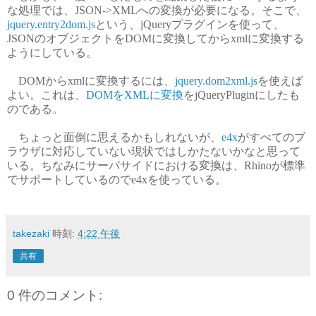
な処理では、JSON->XMLへの変換が必要になる。そこで、
jquery.entry2dom.js
という、jQueryプラグインを使って、
JSONのオブジェクトをDOMに変換してからxmlに変換する
ようにしている。
DOMからxmlに変換するには、
jquery.dom2xml.js
を使えば
よい。これは、
DOMをXMLに変換
をjQueryPluginにしたも
のである。
ちょっと面倒に思えるかもしれないが、
e4x
がすべてのブ
ラウザに対応していない現状ではしかたないかなと思って
いる。ちなみにサーバサイドにおける変換は、Rhinoが標準
でサポートしているのでe4xを使っている。
takezaki
時刻:
4:22 午後
共有
0 件のコメント: