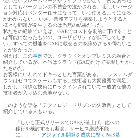
使いたいフレームワークやライブラリがなく、例えあった
としてもバージョンの不整合で泣かされる。 新しいバージ
ョン対応はベンダー任せになって、いつ使えるようになる
かわからない。 いざ、業務アプリを構築しようとすると
様々な問題が発生するのは当然の結果だった。
私たちの経験でいえば、GAEでコストを劇的に下げること
は可能になったものの、ユーザビリティが低下してしま
い、すべての機能をGAEに載せるのを諦めざるを得ないこ
とが多かった。
例えば、この
事例
では、クラウドとオンプレミスの融合と
紹介しているが、本当はクラウド(GAE)だけで実現したかっ
たものだ。
お客様にいわれてドキっとした言葉がある。 「システムダ
ウンはゼロでスケールもする。技術者も大変優秀で満足。
しかし、特殊な技術にロックインされていて一般的な他の
技術者が入り込む余地がない。」
このような話を「テクノロジードリブンの失敗例」として
紹介している人もいる。
「しかも正式リリースでGAEが値上げ。他への
移行を検討するも断念。サービス継続不能
に。」 ・・
アジャイル開発を成功に導くPaaS基