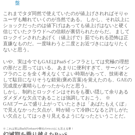
盤
これまでタダ同然で使えていたのが値上げされればそりゃ
ユーザも離れていくのが当然である。 しかし、それ以上に
ショックだったのは値下げはあっても値上げはないと硬く
信じていたクラウドへの信頼が裏切られたからだ。 まして
ロックインされたあげく（値上げで）茹でられる恐怖は正
直嫌なものだ。一度味わうと二度とお近づきにはなりたく
ないと思う。
いや、実は今でもGAEはPaaSインフラとしては究極の理想
の形だと思ってはいる。 あまりに便利すぎて、サーバイン
フラのことを全く考えなくてよい時期があって、技術者と
して駄目になりそうな錯覚(褒め言葉)を覚えたのも、GAEの
完成度が素晴らしかったからだと思う。
しかし、制約とロックインはそれをも覆い隠して余りある
ダメダメな欠点であることは強調しておこう。 ※
GAEブームで盛り上がっていたときは「あばたもえくぼ」
で見えなかった欠点が、時が経って冷静になると許しがた
い欠点としてはっきり見えるようになったということだ。
※ これは実はBaaS(Firebaseや弊社のvte.cx)にも言える事！
幻滅期を乗り越えたPaaS