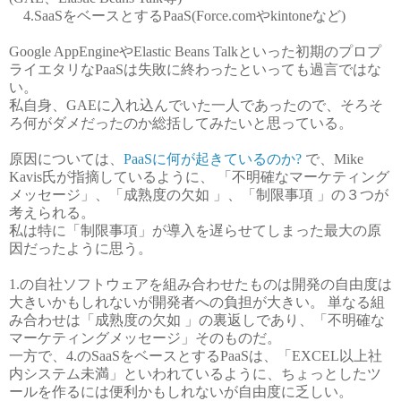
4.SaaSをベースとするPaaS(Force.comやkintoneなど)
Google AppEngineやElastic Beans Talkといった初期のプロプ
ライエタリなPaaSは失敗に終わったといっても過言ではな
い。
私自身、GAEに入れ込んでいた一人であったので、そろそ
ろ何がダメだったのか総括してみたいと思っている。
原因については、
PaaSに何が起きているのか?
で、Mike
Kavis氏が指摘しているように、 「不明確なマーケティング
メッセージ」、「成熟度の欠如 」、「制限事項 」の３つが
考えられる。
私は特に「制限事項」が導入を遅らせてしまった最大の原
因だったように思う。
1.の自社ソフトウェアを組み合わせたものは開発の自由度は
大きいかもしれないが開発者への負担が大きい。 単なる組
み合わせは「成熟度の欠如 」の裏返しであり、「不明確な
マーケティングメッセージ」そのものだ。
一方で、4.のSaaSをベースとするPaaSは、「EXCEL以上社
内システム未満」といわれているように、ちょっとしたツ
ールを作るには便利かもしれないが自由度に乏しい。