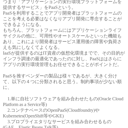
つまり「アプリケーションの実行環境プラットフォームを
提供するサービス」をPaaSという。
PaaSを利用することでアプリ開発者はプラットフォームの
ことを考える必要はなくなりアプリ開発に専念することが
できるようになる。
もちろん、プラットフォームにはアプリケーションライフ
サイクルの他に、可用性やオートスケールといった機能も
あり、これにより開発者はサービス運用後の障害や負荷さ
えも気にしなくてよくなる。
IaaSが提供するのはIT資産の仮想化環境までで、その目的が
インフラ調達の最適化であったのに対し、PaaSははさらに
アプリの実行環境管理もお任せできることがポイントだ。
PaaSを推すベンダーの製品は様々であるが、大きく分け
て、以下の４つに分類されると思う。制約事項が少ない順
に、
1.単に自社ソフトウェアを組み合わせたもの(Oracle Cloud
Platform as a Service等)
2.コンテナベースのOpenPaaS(Cloudfoundry)や
Kubernetes(OpenShift等やGKE)
3.プロプライエタリなサービスを組み合わせるもの
(GAE、Elastic Beans Talk等)