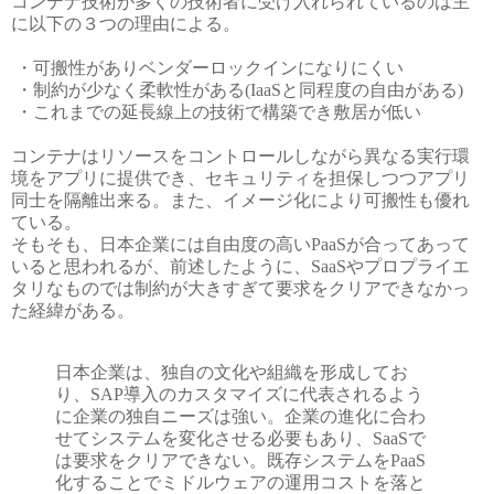
コンテナ技術が多くの技術者に受け入れられているのは主
に以下の３つの理由による。
・可搬性がありベンダーロックインになりにくい
・制約が少なく柔軟性がある(IaaSと同程度の自由がある)
・これまでの延長線上の技術で構築でき敷居が低い
コンテナはリソースをコントロールしながら異なる実行環
境をアプリに提供でき、セキュリティを担保しつつアプリ
同士を隔離出来る。また、イメージ化により可搬性も優れ
ている。
そもそも、日本企業には自由度の高いPaaSが合ってあって
いると思われるが、前述したように、SaaSやプロプライエ
タリなものでは制約が大きすぎて要求をクリアできなかっ
た経緯がある。
日本企業は、独自の文化や組織を形成してお
り、SAP導入のカスタマイズに代表されるよう
に企業の独自ニーズは強い。企業の進化に合わ
せてシステムを変化させる必要もあり、SaaSで
は要求をクリアできない。既存システムをPaaS
化することでミドルウェアの運用コストを落と