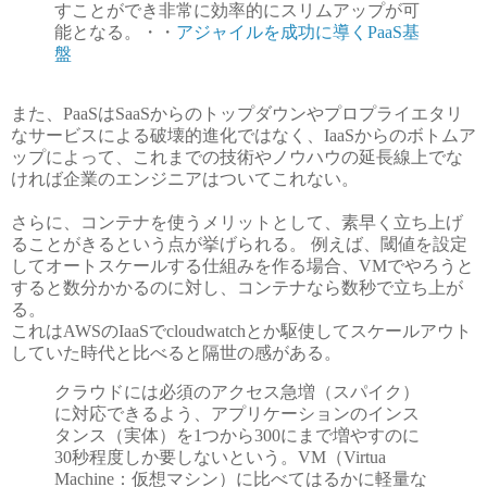
すことができ非常に効率的にスリムアップが可
能となる。・・
アジャイルを成功に導くPaaS基
盤
また、PaaSはSaaSからのトップダウンやプロプライエタリ
なサービスによる破壊的進化ではなく、IaaSからのボトムア
ップによって、これまでの技術やノウハウの延長線上でな
ければ企業のエンジニアはついてこれない。
さらに、コンテナを使うメリットとして、素早く立ち上げ
ることがきるという点が挙げられる。 例えば、閾値を設定
してオートスケールする仕組みを作る場合、VMでやろうと
すると数分かかるのに対し、コンテナなら数秒で立ち上が
る。
これはAWSのIaaSでcloudwatchとか駆使してスケールアウト
していた時代と比べると隔世の感がある。
クラウドには必須のアクセス急増（スパイク）
に対応できるよう、アプリケーションのインス
タンス（実体）を1つから300にまで増やすのに
30秒程度しか要しないという。VM（Virtua
Machine：仮想マシン）に比べてはるかに軽量な