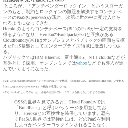
ところが、「アンチベンダーロックイン」というスローガ
ンのもと、制約とロックインの難題を解決するコンテナベ
ースのPaaS(OpenPaaS)が現れ、次第に世の中に受け入れら
れるようになってきた。
Herokuのようなコンテナベース(※1)のPaaSが一定の支持を
得るようになり、HerokuのBuildpack(※2)と互換がある
Cloudfoundry(※1)はオンプレミスとパブリックの両面を見据
えたPaaS基盤としてエンタープライズ領域に浸透しつつあ
る。
パブリックではIBM Bluemix、富士通K5、NTT cloudnなどが
基盤として採用、オンプレミスでは
yahoo
などでも導入が進
んでいくようになった。
(※1) CloudfoundryはWardenという独自のコンテナ機構、HelokuはLXC、kubernatesはDocker。いずれも
Linuxのcgroupsやnamespaceという機能を活用している。
(※2) Herokuによって作られた、任意の言語やフレームワークを扱えるようにする仕組み
OSSの世界を見てみると、Cloud Foundryでは
「BuildPack」と呼ぶパッケージを用意してお
り、Herokuとの互換性を確保しています。恐ら
くPaaSの世界では究極的には、どのPaaSを利用
しようがベンダーロックインされることなく、