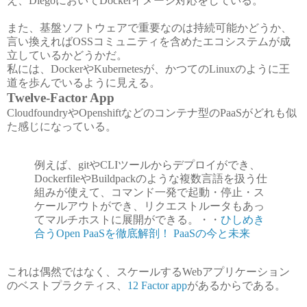
え、DiegoにおいてDockerイメージ対応をしている。
また、基盤ソフトウェアで重要なのは持続可能かどうか、
言い換えればOSSコミュニティを含めたエコシステムが成
立しているかどうかだ。
私には、DockerやKubernetesが、かつてのLinuxのように王
道を歩んでいるように見える。
Twelve-Factor App
CloudfoundryやOpenshiftなどのコンテナ型のPaaSがどれも似
た感じになっている。
例えば、gitやCLIツールからデプロイができ、
DockerfileやBuildpackのような複数言語を扱う仕
組みが使えて、コマンド一発で起動・停止・ス
ケールアウトができ、リクエストルータもあっ
てマルチホストに展開ができる。・・
ひしめき
合うOpen PaaSを徹底解剖！ PaaSの今と未来
これは偶然ではなく、スケールするWebアプリケーション
のベストプラクティス、
12 Factor app
があるからである。