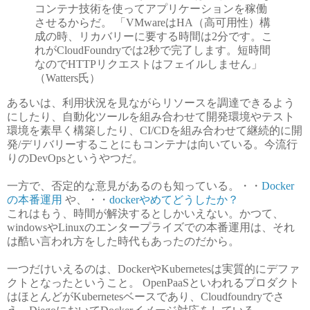
コンテナ技術を使ってアプリケーションを稼働
させるからだ。 「VMwareはHA（高可用性）構
成の時、リカバリーに要する時間は2分です。こ
れがCloudFoundryでは2秒で完了します。短時間
なのでHTTPリクエストはフェイルしません」
（Watters氏）
あるいは、利用状況を見ながらリソースを調達できるよう
にしたり、自動化ツールを組み合わせて開発環境やテスト
環境を素早く構築したり、CI/CDを組み合わせて継続的に開
発/デリバリーすることにもコンテナは向いている。今流行
りのDevOpsというやつだ。
一方で、否定的な意見があるのも知っている。・・
Docker
の本番運用
や、・・
dockerやめてどうしたか？
これはもう、時間が解決するとしかいえない。かつて、
windowsやLinuxのエンタープライズでの本番運用は、それ
は酷い言われ方をした時代もあったのだから。
一つだけいえるのは、DockerやKubernetesは実質的にデファ
クトとなったということ。 OpenPaaSといわれるプロダクト
はほとんどがKubernetesベースであり、Cloudfoundryでさ