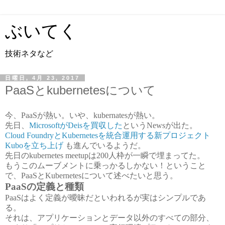
ぶいてく
技術ネタなど
日曜日, 4月 23, 2017
PaaSとkubernetesについて
今、PaaSが熱い。いや、kubernatesが熱い。
先日、
MicrosoftがDeisを買収した
というNewsが出た。
Cloud FoundryとKubernetesを統合運用する新プロジェクト
Kuboを立ち上げ
も進んでいるようだ。
先日のkubernetes meetupは200人枠が一瞬で埋まってた。
もうこのムーブメントに乗っかるしかない！ということ
で、PaaSとKubernetesについて述べたいと思う。
PaaSの定義と種類
PaaSはよく定義が曖昧だといわれるが実はシンプルであ
る。
それは、アプリケーションとデータ以外のすべての部分、