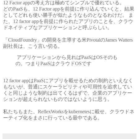
12 Factor appの考え方は極めてシンプルで優れている。
どのPaaSも、12 Factor appを前提に作り込んでいくと、結果
としてどれも使い勝手が似たようなものとなるわけだ。 ま
た、12 factor appを前提に作られたアプリのことを、クラウ
ドネイティブなアプリケーションと呼ぶらしい。
「CloudFoundry」の開発を主導する米PivotalのJames Watters
副社長は、こう言い切る。
アプリケーションから見ればPaaSはOSそのも
の。つまりPaaSはクラウドOSです
12 factor appはPaaSにアプリを載せるための制約といえなく
もないが、普通にスケーラビリティや可用性を追求してい
くと同じような制約は出てくるはずで、企業のアプリケー
ションが超えられないものではないように思う。
私たちもまた、ReflexWorksをkubernetesに載せ、クラウドネ
ーティブ化をまさに行っている最中である。