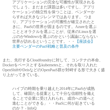
アプリケーションの完全な可搬性が実現される
でしょう。まだまだ課題は多いですし、アプリ
ケーションの独立性を保つことは、ベンダーか
らすれば大きなジレンマではあります。 つま
り、アプリケーションの可搬性が確立されたと
きに、PaaSの世界が固まるのです。Azureを選ぶ
こととオラクルを選ぶことが、従来のLinuxを選
ぶのかWindowsを選ぶのかという議論にならない
世界が訪れるということです。・・
【座談会】
主要ベンダーのPaaS戦略と普及の条件
また、先行するCloudfoundryに対して、コンテナの本命、
Dockerをベースとするkubernetesと、それを取り入れた
OpenShiftやDeisなどのOpenPaaS群が対峙する形で大きく盛
り上がってきている。
ハイプの時期を乗り越えた2014年にPaaSが成熟
して、確固たる提案として十分な信頼性を備え
ることで企業に受け入れられ、成功への道へと
進むことができる」・・PaaSに何が起きている
のか？ - InfoQ