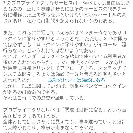
3.のプロプライエタリなサービスは、SaaSよりは自由度はあ
るものの、正しく機能させるにはそのサービスの限界を十
分に理解した上で作らないといけないというハードルの高
さがあり、なかには制限を超えられないものもある。
また、これらに共通していえるのはベンダー依存でありロ
ックインに陥りやすいということだ。 ただし、SaaSに限っ
ては必ずしも「ロックインに陥りやすい」がイコール「流
行らない」というわけではないようである。
それは、ベンダーロックインを承知で使っている利用者が
多いと思われるからだ。 すぐに使えるパッケージがあり、
利用者に直接セリングしてアプローチする。スクラッチで
システム開発するよりはSaaSで十分と考える顧客も多いと
思われるのだ。 ・・
成功のヒントはSaaSにある
しかし、PaaSに関していえば、制限やベンダーロックイン
があるのは致命的である。
それはこれまでの歴史が証明している。
プロプライエタリなPaaSは「悪魔は細部に宿る」という言
葉がピッタリあてはまる。
全体としてはよさそうに見えても、事を進めていくと細部
で支障がおこり、物事が進まなくなるのだ。