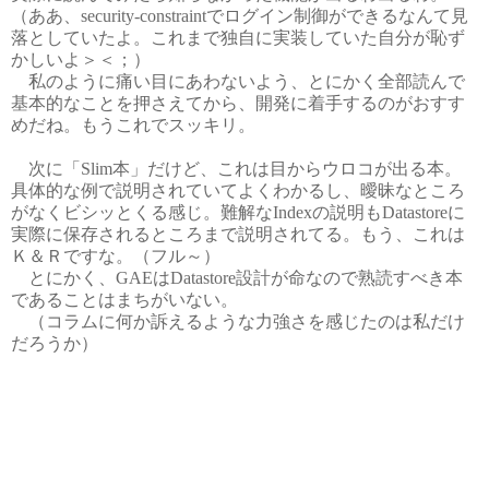
（ああ、security-constraintでログイン制御ができるなんて見
落としていたよ。これまで独自に実装していた自分が恥ず
かしいよ＞＜；）
私のように痛い目にあわないよう、とにかく全部読んで
基本的なことを押さえてから、開発に着手するのがおすす
めだね。もうこれでスッキリ。
次に「Slim本」だけど、これは目からウロコが出る本。
具体的な例で説明されていてよくわかるし、曖昧なところ
がなくビシッとくる感じ。難解なIndexの説明もDatastoreに
実際に保存されるところまで説明されてる。もう、これは
Ｋ＆Ｒですな。（フル～）
とにかく、GAEはDatastore設計が命なので熟読すべき本
であることはまちがいない。
（コラムに何か訴えるような力強さを感じたのは私だけ
だろうか）