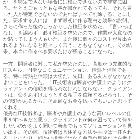
か」を特定できない場合には検証できないので非常に困
る。たとえごもっともな事が書かれてあっても、それを言
った人が特定できないのであればすべて削除することにし
た。要求する人には、まず最初に作る理由と効果の説明、
さらに作った後のしっかりした検証を求めた。「言いっぱ
なし」を認めず、必ず検証を求めたので、作業が大変なの
か黙ってしまう人もいた。また後に個々のコストが算出さ
れるようになると軽々しく言うこともなくなった。その結
果、本当に作るべき要求だけが残ることになった。
一方、開発者に対して私が求めたのは、高度かつ先進的な
ITスキル、円滑なコミュニケーション、情熱と信頼であ
る。特に情熱と信頼は大切だ。先日、ある友人がなかなか
よいことをいった。「IT技術者は医者や弁護士のようにク
ライアントの信頼を得られなければならない。クライアン
トは、命をあずけようとする相手を信頼するだろうし、そ
の信頼があるからこそ高額なお金を払ってもいいと思って
くれる」
優秀なIT技術者は、医者や弁護士のような高いレベルの仕
事をすべきだと思う。クライアントが何が困っていて何を
したいのかをよく聞いて善意でもってソリューションを見
い出す。その際、技術者は具体的な方法や手段は一任され
ることになり、細かい指示ではなく命題や目的だけを考え