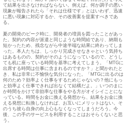
て結果を出さなければならない。例えば、何か調子の悪い
現象が報告されたら「それは仕様です」とはいわず、迅速
に悪い現象に対応するか、その改善案を提案すべきであ
る。
夏の開発のピーク時に、開発者の増員を図ったことがあっ
た。契約の内容が派遣と同じような時間給であり、納期も
短かったため、残念ながら中途半端な結果に終わってしま
った。本人たちは、しっかり完成させなきゃという気持ち
はあるものの、契約がそのようになっているので、どうし
ても机に座っている時間を基準に考えてしまう。「MTGに
出席する時間は仕事に含まれるのですか？」と聞かれたと
き、私は非常に不愉快な気分になった。「MTGに出るのは
何のため？効率よく仕事をするためじゃないの？他にもっ
と効率よく仕事できれば出なくて結構だよ。」いつのまに
か時間をかけて非効率な仕事をやる方がオイシイことにな
っている。時間をお金に換える発想から、結果をお金に換
える発想に転換しなければ、お互いにメリットはない。そ
のうち彼ら自身の向上心もなくなってしまうだろう。今
後、この手のサービスを利用することはおそらくないと思
う。