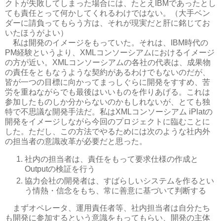
クトが失敗してしまった場合には、たとえIBMであったとし
ても責任とって何かしてくれるわけではない。（大手ベン
ダーに請負ってもらう方は、それが現実だと肝に銘じてお
いたほうがよい）
私は開発のイメージをもっていた。それは、IBM時代の
PM経験というより、XMLコンソーシアムにおけるイメージ
の方が近い。XMLコンソーシアムの各社の代表は、成果物
の責任をともなうような契約があるわけでもないのだが、
皆が一つの目標に向かってまっしぐらに開発をすすめ、苦
労を重ねながらでも最後はいいものを作りあげる。これは
参加したものしか分からないのかもしれないが、とても独
特で不思議な開発手法だ。私はXMLコンソーシアム iPlatの
開発をイメージしながら今回のプロジェクトに臨むことに
した。ただし、この方法でやるためには次のような社内外
の担当者の意識改革が必要だと思った。
社内の担当者は、責任をもって要求仕様の作成と
Outputの検証を行う
協力会社の開発者は、すばらしいシステムを作るとい
う情熱・信念をもち、常に善意に基づいて判断する
まずオペレータ、運用責任者等、社内担当者は自分たち
も開発に参加するという意識をもってもらい、開発の主体