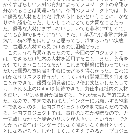
かくすばらしい人材の有無によってプロジェクトの命運が
分かれることは間違いない。今回のプロジェクトでは、特
に優秀な人材をどれだけ集められるかということに、かな
りの神経を使った。しかしこれはとても大変なことだっ
た。優秀な人材はまずいないし、いても非常に忙しくて、
とても参加できそうにない。また、IT業界では非常に好景
気で、猫の手を借りようと思っても、猫すらいない状態
で、普通の人材すら見つけるのは困難だった。
このような背景があったので、今回のプロジェクトで
は、できるだけ社内の人材を活用すること、また、負荷を
かけてしまうことになるが、これまで開発に携わっていた
だいた優秀な技術者を中心にせざるを得なかった。これに
はかなりリスクを伴うが、うまくいけば開発工数を抑える
ことができる。優秀な開発者には２倍お支払いしたとして
も、それ以上のOutputを期待できる。力仕事は社内の人材
を使い、PMは私自身が担当する。それが最も効率的に思え
た。なので、本来であれば大手ベンダーにお願いするSI案
件であるものを、社内プロジェクトの体制で臨んだのであ
る。社内プロジェクトでは、責任の所在が曖昧なので、万
一完成しなかった場合のリスクが大きい。というか、でき
なかった責任はベンダーではなく間違いなく自社というこ
とになるだろう。しかしよくよく考えてみると、プロジェ