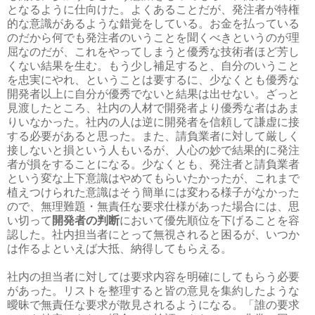
となるように仕向けた。よくあることだが、発注者が特権
的な意識があるような錯覚をしている。お金を払っている
のだから何でも発注者のいうことを聞くべきというのが理
屈なのだが、これをやってしまうと優秀な技術者ほど芳し
くない結果を生む。もう少し補足すると、自分のいうこと
を忠実にやれ、ということは要するに、少なくとも優秀な
開発者以上に自分が優秀でないと結果は出せない。ざっと
見渡したところ、社内の人材で開発者より優秀な者はあま
りいなかった。社内の人は逆に開発者を信頼して謙虚に接
する必要があると思った。また、請負業者に対して厳しく
接しないと損という人もいるが、人心の妙で結果的に発注
者が損をすることになる。少なくとも、発注者と請負業者
という変な上下意識はやめてもらいたかったが、これまで
植えつけられた意識はそう簡単には変わる様子がなかった
ので、無理難題・無責任な要求仕様があった場合には、思
い切って
開発者の判断
において優先順位を下げることを容
認した。社内担当者にとって無視されると困るが、いつか
は作るよといえば大抵、納得してもらえる。
社内の担当者に対しては要求内容を明確にしてもらう必要
があった。リストを整理すると皆の意見を集約したような
曖昧で無責任な要求が散見されるようになる。「誰の要求